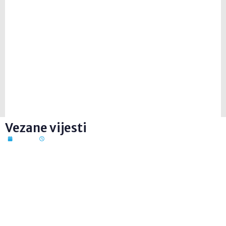
Vezane vijesti
7. kol. 2026
12:41