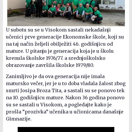
U subotu su se u Visokom sastali nekadašnji
učenici prve generacije Ekonomske škole, koji su
na taj način željeli obilježiti 46. godišnjicu od
mature. U pitanju je generacija koja je u školu
krenula školske 1976/77. a srednjoškolsko
obrazovanje završila školske 1979/80.
Zanimljivo je da ova generacija nije imala
matursko večer, jer je u to doba vladala žalost zbog
smrti Josipa Broza Tita, a sastali su se ponovo tek
na 10. godišnjicu mature. Nakon 36 godina ponovo
su se sastali u Visokom, a pogledajte kako je
prošla “prozivka” učenika u učionicama današnje
Gimnazije.