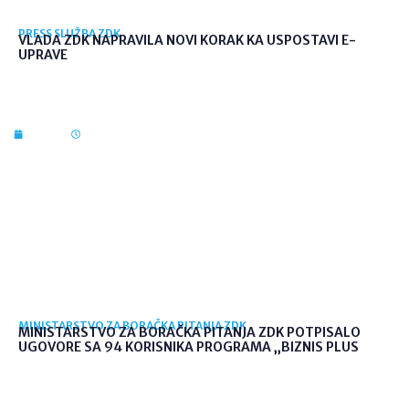
PRESS SLUŽBA ZDK
VLADA ZDK NAPRAVILA NOVI KORAK KA USPOSTAVI E-
UPRAVE
7. kol. 2026
12:36
MINISTARSTVO ZA BORAČKA PITANJA ZDK
MINISTARSTVO ZA BORAČKA PITANJA ZDK POTPISALO
UGOVORE SA 94 KORISNIKA PROGRAMA „BIZNIS PLUS