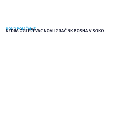
NOVO POJAČANJE
NEDIM OGLEČEVAC NOVI IGRAČ NK BOSNA VISOKO