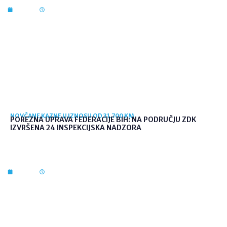
7. kol. 2026
10:03
NOVČANE KAZNE U IZNOSU OD 31.700 KM
POREZNA UPRAVA FEDERACIJE BIH: NA PODRUČJU ZDK
IZVRŠENA 24 INSPEKCIJSKA NADZORA
7. kol. 2026
09:56