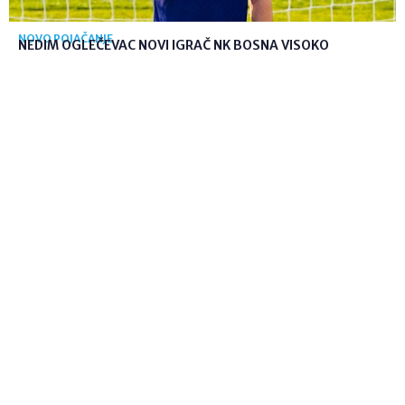
NOVO POJAČANJE
NEDIM OGLEČEVAC NOVI IGRAČ NK BOSNA VISOKO