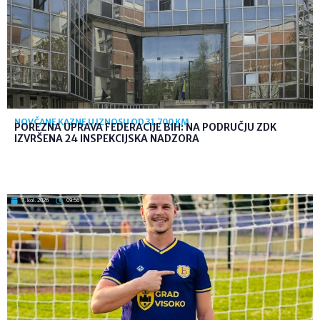
NOVČANE KAZNE U IZNOSU OD 31.700 KM
POREZNA UPRAVA FEDERACIJE BIH: NA PODRUČJU ZDK
IZVRŠENA 24 INSPEKCIJSKA NADZORA
7. kol. 2026
09:56