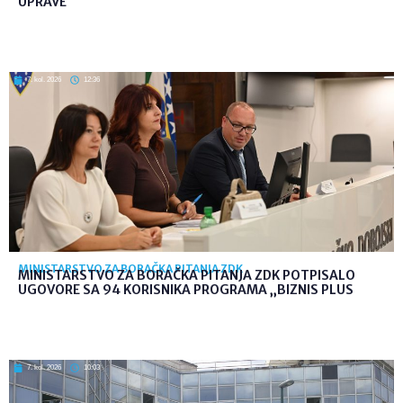
UPRAVE
7. kol. 2026
12:36
MINISTARSTVO ZA BORAČKA PITANJA ZDK
MINISTARSTVO ZA BORAČKA PITANJA ZDK POTPISALO
UGOVORE SA 94 KORISNIKA PROGRAMA „BIZNIS PLUS
7. kol. 2026
10:03