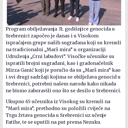
Program obilježavanja 31. godišnjice genocida u
Srebrenici započeo je danas i u Visokom
ispraćajem grupe naših sugrađana koji su krenuli
na tradicionalni „Marš mira“ u organizaciji
Udruženja „Crni labudovi“. Visočke učesnike su
ispratili brojni sugrađani, kao i gradonačelnik
Mirza Ganić koji je poručio da su „Marš mira“ kao
i svi drugi sadržaji kojima se obilježava genocid u
Srebrenici, potrebni našem narodu kako nikada
ne bismo zaboravili ono što se desilo u Srebrenici.
Ukupno 65 učesnika iz Visokog su krenuli na
“Marš mira”, prethodno su položili cvijeće na
Trgu žrtava genocida u Srebrenici uz učenje
Fatihe, te se uputili na put prema Nezuku.