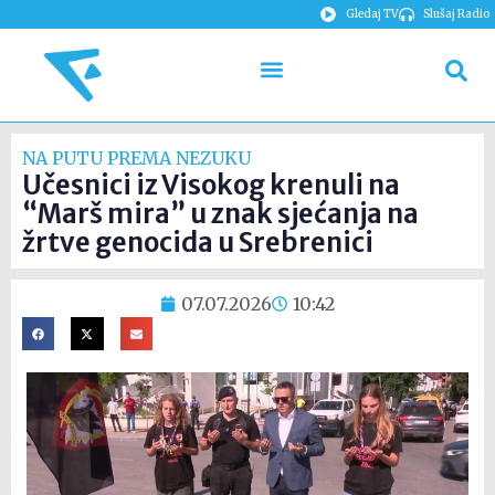
Gledaj TV
Slušaj Radio
NA PUTU PREMA NEZUKU
Učesnici iz Visokog krenuli na
“Marš mira” u znak sjećanja na
žrtve genocida u Srebrenici
07.07.2026
10:42