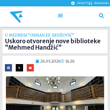
Gledaj TV
Slušaj Radio
U MEDRESI “OSMAN EF. REDŽOVIĆ”
Uskoro otvorenje nove biblioteke
“Mehmed Handžić”
26.03.2026
14:26