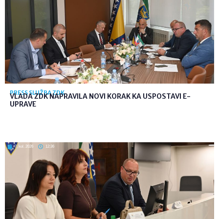
PRESS SLUŽBA ZDK
VLADA ZDK NAPRAVILA NOVI KORAK KA USPOSTAVI E-
UPRAVE
7. kol. 2026
12:36