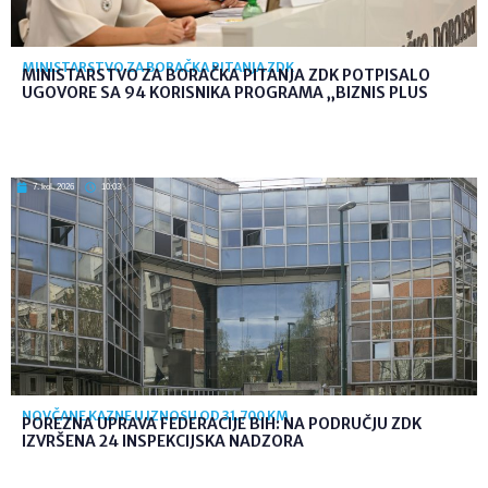
MINISTARSTVO ZA BORAČKA PITANJA ZDK
MINISTARSTVO ZA BORAČKA PITANJA ZDK POTPISALO
UGOVORE SA 94 KORISNIKA PROGRAMA „BIZNIS PLUS
7. kol. 2026
10:03
NOVČANE KAZNE U IZNOSU OD 31.700 KM
POREZNA UPRAVA FEDERACIJE BIH: NA PODRUČJU ZDK
IZVRŠENA 24 INSPEKCIJSKA NADZORA