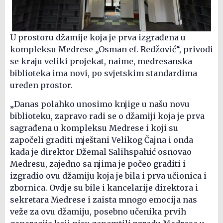
U prostoru džamije koja je prva izgrađena u
kompleksu Medrese „Osman ef. Redžović“, privodi
se kraju veliki projekat, naime, medresanska
biblioteka ima novi, po svjetskim standardima
uređen prostor.
„Danas polahko unosimo knjige u našu novu
biblioteku, zapravo radi se o džamiji koja je prva
sagrađena u kompleksu Medrese i koji su
započeli graditi mještani Velikog Čajna i onda
kada je direktor Džemal Salihspahić osnovao
Medresu, zajedno sa njima je počeo graditi i
izgradio ovu džamiju koja je bila i prva učionica i
zbornica. Ovdje su bile i kancelarije direktora i
sekretara Medrese i zaista mnogo emocija nas
veže za ovu džamiju, posebno učenika prvih