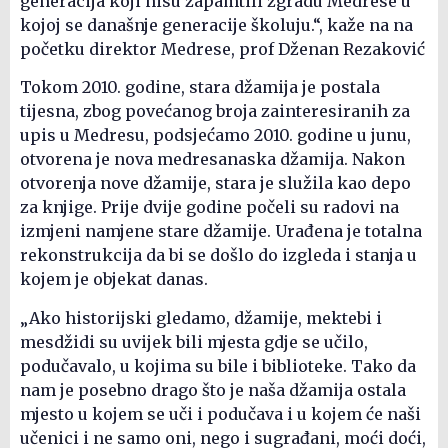
generacija koji nisu zapamtili zgradu Medrese u
kojoj se današnje generacije školuju.“, kaže na na
početku direktor Medrese, prof Dženan Rezaković
Tokom 2010. godine, stara džamija je postala
tijesna, zbog povećanog broja zainteresiranih za
upis u Medresu, podsjećamo 2010. godine u junu,
otvorena je nova medresanaska džamija. Nakon
otvorenja nove džamije, stara je služila kao depo
za knjige. Prije dvije godine počeli su radovi na
izmjeni namjene stare džamije. Urađena je totalna
rekonstrukcija da bi se došlo do izgleda i stanja u
kojem je objekat danas.
„Ako historijski gledamo, džamije, mektebi i
mesdžidi su uvijek bili mjesta gdje se učilo,
podučavalo, u kojima su bile i biblioteke. Tako da
nam je posebno drago što je naša džamija ostala
mjesto u kojem se uči i podučava i u kojem će naši
učenici i ne samo oni, nego i sugrađani, moći doći,