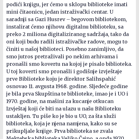
podići knjigu, jer ćemo u sklopu biblioteke imati
mini čitaonicu, jedan istraživački centar. U
saradnji sa Gazi Husrev – begovom bibliotekom,
instalirat ćemo njihovu digitalnu biblioteku, sa
preko 2 miliona digitaliziranog sadržaja, tako da
oni koji budu radili istraživačke radove, mogu to
činiti u našoj biblioteci. Posebno zanimljivo, da
smo jutros pretraživali po nekim arhivama i
pronašli smo kovertu na kojoj je pisalo biblioteka.
U toj koverti smo pronašli i godišnje izvještaje
prve Biblioteke koju je direktor Salihspahić
osnovao 11. avgusta 1968. godine. Sljedeće godine
je bila prva Skupština te biblioteke, imao je i UO i
1970. godine, na mašini za kucanje otkucan
Izvještaj koji će biti na ulazu u našu Biblioteku
ustakljen. Tu piše ko je bio u UO, za šta služi
biblioteka, koja je njena namjena, kako su se
prikupljale knjige. Prva biblioteka se zvala
Mektebska biblioteka Veliko Čajno, a onda 1970.