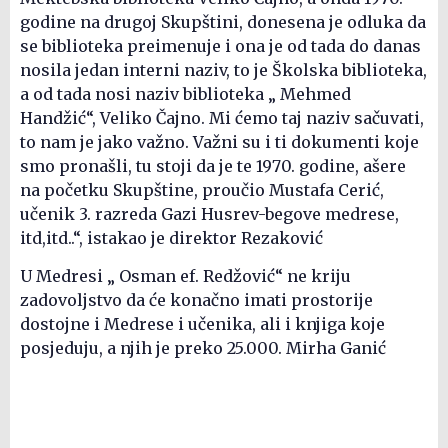
godine na drugoj Skupštini, donesena je odluka da
se biblioteka preimenuje i ona je od tada do danas
nosila jedan interni naziv, to je Školska biblioteka,
a od tada nosi naziv biblioteka „ Mehmed
Handžić“, Veliko Čajno. Mi ćemo taj naziv sačuvati,
to nam je jako važno. Važni su i ti dokumenti koje
smo pronašli, tu stoji da je te 1970. godine, ašere
na početku Skupštine, proučio Mustafa Cerić,
učenik 3. razreda Gazi Husrev-begove medrese,
itd,itd..“, istakao je direktor Rezaković
U Medresi „ Osman ef. Redžović“ ne kriju
zadovoljstvo da će konačno imati prostorije
dostojne i Medrese i učenika, ali i knjiga koje
posjeduju, a njih je preko 25.000. Mirha Ganić