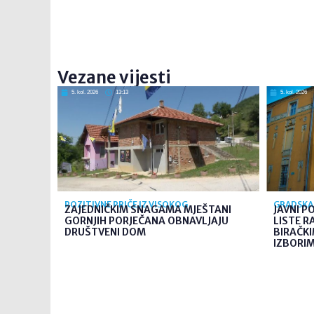
Vezane vijesti
5. kol. 2026
13:13
5. kol. 2026
POZITIVNE PRIČE IZ VISOKOG
GRADSKA 
ZAJEDNIČKIM SNAGAMA MJEŠTANI
JAVNI P
GORNJIH PORJEČANA OBNAVLJAJU
LISTE R
DRUŠTVENI DOM
BIRAČK
IZBORIMA