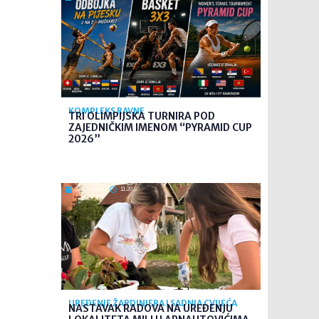
KOMPLEKS RAVNE
TRI OLIMPIJSKA TURNIRA POD
ZAJEDNIČKIM IMENOM “PYRAMID CUP
2026”
5. kol. 2026
11:20
UREĐENJE ŽARDINJERA I SADNJA CVIJEĆA
NASTAVAK RADOVA NA UREĐENJU