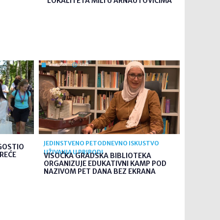
LOKALITETA MILI U ARNAUTOVIĆIMA
5. kol. 2026
12:27
JEDINSTVENO PETODNEVNO ISKUSTVO
GOSTIO
UŽIVANJA U PRIRODI
TREĆE
VISOČKA GRADSKA BIBLIOTEKA
ORGANIZUJE EDUKATIVNI KAMP POD
NAZIVOM PET DANA BEZ EKRANA