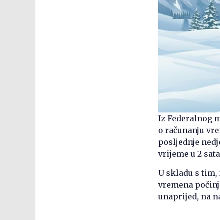
Iz Federalnog m
o računanju vr
posljednje nedj
vrijeme u 2 sata
U skladu s tim,
vremena počinje
unaprijed, na na