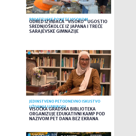
PRIJATELJSKE POSJETE VISOKOM
ODRED IZVIĐAČA “VISOKO” UGOSTIO
SREDNJOŠKOLCE IZ JAPANA I TREĆE
SARAJEVSKE GIMNAZIJE
5. kol. 2026
12:27
JEDINSTVENO PETODNEVNO ISKUSTVO
UŽIVANJA U PRIRODI
VISOČKA GRADSKA BIBLIOTEKA
ORGANIZUJE EDUKATIVNI KAMP POD
NAZIVOM PET DANA BEZ EKRANA
5. kol. 2026
11:24