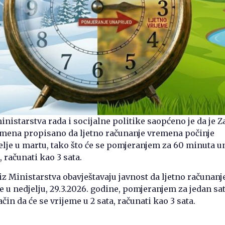
inistarstva rada i socijalne politike saopćeno je da je
emena propisano da ljetno računanje vremena počinje
elje u martu, tako što će se pomjeranjem za 60 minuta u
, računati kao 3 sata.
 iz Ministarstva obavještavaju javnost da ljetno računanj
 u nedjelju, 29.3.2026. godine, pomjeranjem za jedan sa
čin da će se vrijeme u 2 sata, računati kao 3 sata.