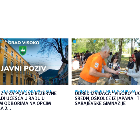
12:41
5. kol. 2026
12:40
IZBORNA KOMISIJA VISOKO
PRIJATELJSKE POSJETE VISOKOM
OZIV ZA POPUNU REZERVNE
ODRED IZVIĐAČA “VISOKO” U
ADI UČEŠĆA U RADU U
SREDNJOŠKOLCE IZ JAPANA I 
IM ODBORIMA NA OPĆIM
SARAJEVSKE GIMNAZIJE
 2...