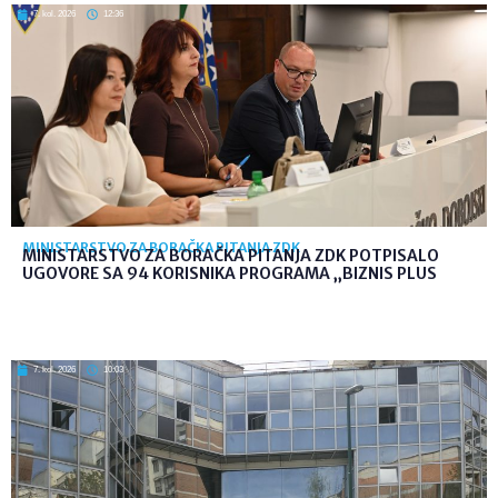
7. kol. 2026
12:36
MINISTARSTVO ZA BORAČKA PITANJA ZDK
MINISTARSTVO ZA BORAČKA PITANJA ZDK POTPISALO
UGOVORE SA 94 KORISNIKA PROGRAMA „BIZNIS PLUS
7. kol. 2026
10:03