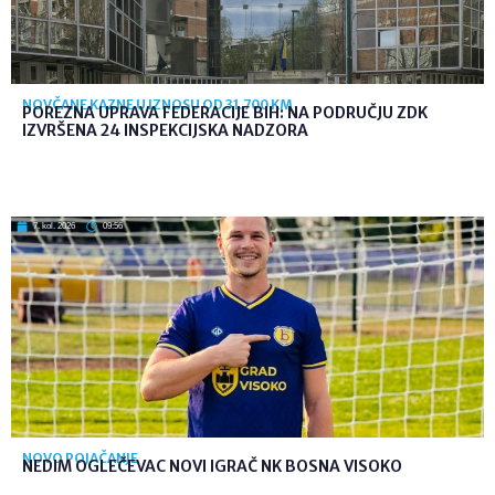
NOVČANE KAZNE U IZNOSU OD 31.700 KM
POREZNA UPRAVA FEDERACIJE BIH: NA PODRUČJU ZDK
IZVRŠENA 24 INSPEKCIJSKA NADZORA
7. kol. 2026
09:56
NOVO POJAČANJE
NEDIM OGLEČEVAC NOVI IGRAČ NK BOSNA VISOKO