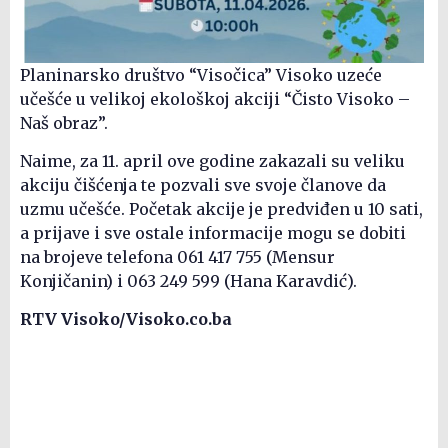
Planinarsko društvo “Visočica” Visoko uzeće
učešće u velikoj ekološkoj akciji “Čisto Visoko –
Naš obraz”.
Naime, za 11. april ove godine zakazali su veliku
akciju čišćenja te pozvali sve svoje članove da
uzmu učešće. Početak akcije je predviđen u 10 sati,
a prijave i sve ostale informacije mogu se dobiti
na brojeve telefona 061 417 755 (Mensur
Konjičanin) i 063 249 599 (Hana Karavdić).
RTV Visoko/Visoko.co.ba