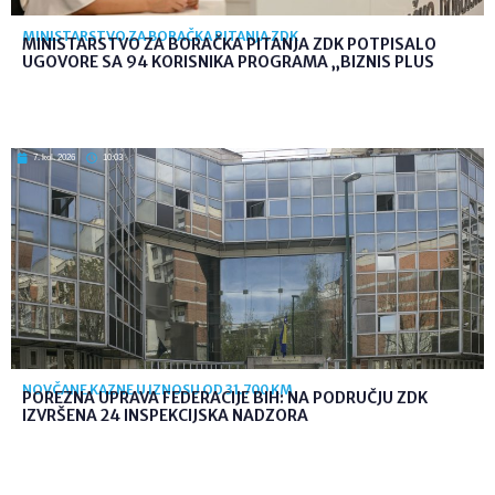
MINISTARSTVO ZA BORAČKA PITANJA ZDK
MINISTARSTVO ZA BORAČKA PITANJA ZDK POTPISALO
UGOVORE SA 94 KORISNIKA PROGRAMA „BIZNIS PLUS
7. kol. 2026
10:03
NOVČANE KAZNE U IZNOSU OD 31.700 KM
POREZNA UPRAVA FEDERACIJE BIH: NA PODRUČJU ZDK
IZVRŠENA 24 INSPEKCIJSKA NADZORA