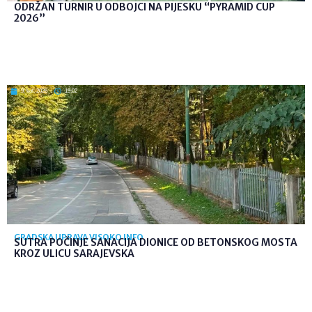
ODRŽAN TURNIR U ODBOJCI NA PIJESKU “PYRAMID CUP
2026”
9. kol. 2026
19:02
GRADSKA UPRAVA VISOKO INFO
SUTRA POČINJE SANACIJA DIONICE OD BETONSKOG MOSTA
KROZ ULICU SARAJEVSKA