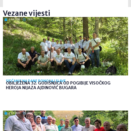
Vezane vijesti
9. kol. 2026
19:26
SJEĆANJE NA DANE PONOSA I SLAVE
OBILJEŽENA 32. GODIŠNJICA OD POGIBIJE VISOČKOG
HEROJA NIJAZA AJDINOVIĆ BUGARA
9. kol. 2026
19:21