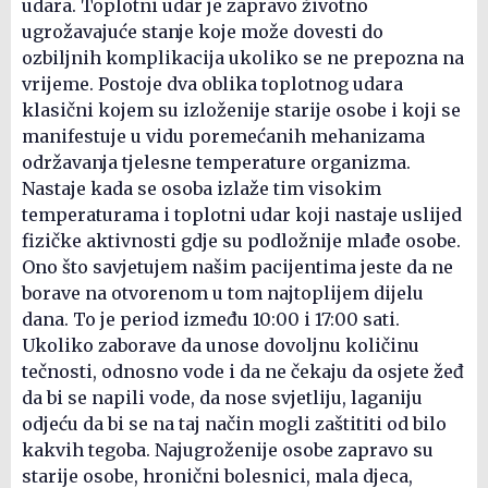
udara. Toplotni udar je zapravo životno
ugrožavajuće stanje koje može dovesti do
ozbiljnih komplikacija ukoliko se ne prepozna na
vrijeme. Postoje dva oblika toplotnog udara
klasični kojem su izloženije starije osobe i koji se
manifestuje u vidu poremećanih mehanizama
održavanja tjelesne temperature organizma.
Nastaje kada se osoba izlaže tim visokim
temperaturama i toplotni udar koji nastaje uslijed
fizičke aktivnosti gdje su podložnije mlađe osobe.
Ono što savjetujem našim pacijentima jeste da ne
borave na otvorenom u tom najtoplijem dijelu
dana. To je period između 10:00 i 17:00 sati.
Ukoliko zaborave da unose dovoljnu količinu
tečnosti, odnosno vode i da ne čekaju da osjete žeđ
da bi se napili vode, da nose svjetliju, laganiju
odjeću da bi se na taj način mogli zaštititi od bilo
kakvih tegoba. Najugroženije osobe zapravo su
starije osobe, hronični bolesnici, mala djeca,