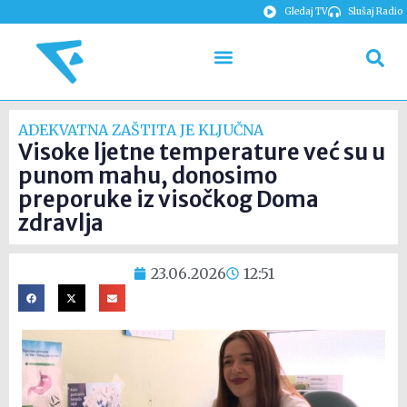
Gledaj TV
Slušaj Radio
ADEKVATNA ZAŠTITA JE KLJUČNA
Visoke ljetne temperature već su u
punom mahu, donosimo
preporuke iz visočkog Doma
zdravlja
23.06.2026
12:51