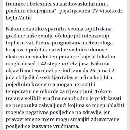
trudnice i bolesnici sa kardiovaskularnim i
plućnim oboljenjima”- pojašnjava za TV Visoko dr.
Lejla Mulić.
Nakon nekoliko sparnih i veoma toplih dana,
građane naše zemlje očekuje još intenzivniji
toplotni val. Prema prognozama meteorologa,
kraj ove i početak naredne sedmice donose
ekstremno visoke temperature koje bi lokalno
mogle doseći i 42 stepena Celzijusa. Kako su
objavili meteorolozi period između 26. juna i 2.
jula obilježit će ozbiljan talas vrućina koji bi u
pojedinim krajevima mogao ugroziti i
temperaturne rekorde za mjesec juni. Tokom
trajanja velikih vrućina neophodno je pridržavati
se preporuka zahvaljujući kojima se mogu ublažiti
moguće negativne posljedice po zdravlje, jer
pravovremene mjere mogu smanjiti zdravstvene
posljedice izazvane vrućinama.