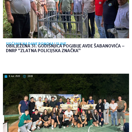
SJEĆANJE NA DANE PONOSA I SLAVE
OBILJEŽENA 31. GODIŠNJICA POGIBIJE AVDE ŠABANOVIĆA –
DNRP “ZLATNA POLICIJSKA ZNAČKA”
9. kol. 2026
19:09