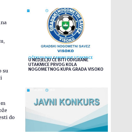
7. kol. 2026
09:26
ina
ku,
OČEKUJU NAS ZANIMLJIVE UTAKMICE
U NEDJELJU ĆE BITI ODIGRANE
UTAKMICE PRVOG KOLA
NOGOMETNOG KUPA GRADA VISOKO
o su
i
7. kol. 2026
08:35
nom
ože
esti do