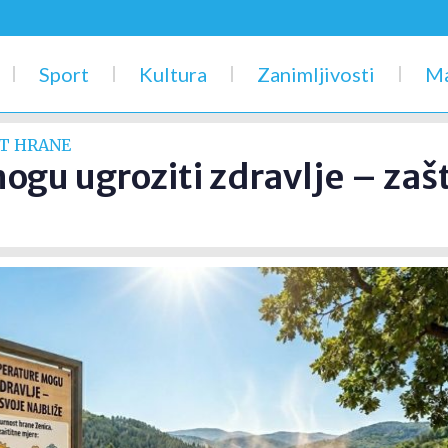
Sport
Kultura
Zanimljivosti
Ma
ST HRANE
u ugroziti zdravlje – zašti