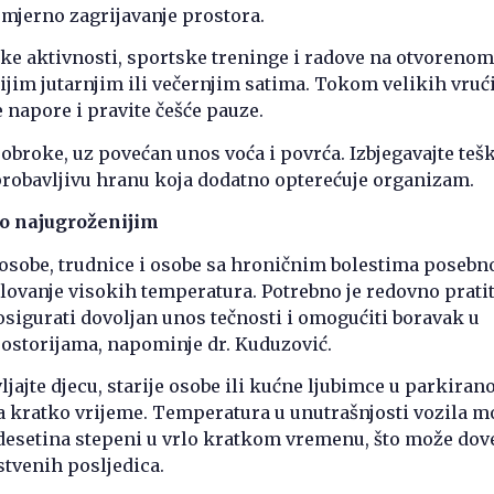
omjerno zagrijavanje prostora.
čke aktivnosti, sportske treninge i radove na otvorenom
nijim jutarnjim ili večernjim satima. Tokom velikih vruć
e napore i pravite češće pauze.
 obroke, uz povećan unos voća i povrća. Izbjegavajte teš
probavljivu hranu koja dodatno opterećuje organizam.
o najugroženijim
e osobe, trudnice i osobe sa hroničnim bolestima posebn
jelovanje visokih temperatura. Potrebno je redovno pratit
 osigurati dovoljan unos tečnosti i omogućiti boravak u
ostorijama, napominje dr. Kuduzović.
ljajte djecu, starije osobe ili kućne ljubimce u parkira
na kratko vrijeme. Temperatura u unutrašnjosti vozila m
 desetina stepeni u vrlo kratkom vremenu, što može dov
stvenih posljedica.