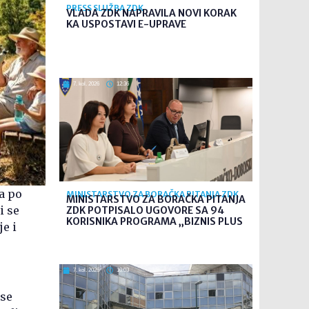
PRESS SLUŽBA ZDK
VLADA ZDK NAPRAVILA NOVI KORAK
KA USPOSTAVI E-UPRAVE
7. kol. 2026
12:36
a po
MINISTARSTVO ZA BORAČKA PITANJA ZDK
MINISTARSTVO ZA BORAČKA PITANJA
i se
ZDK POTPISALO UGOVORE SA 94
KORISNIKA PROGRAMA „BIZNIS PLUS
je i
7. kol. 2026
10:03
 se