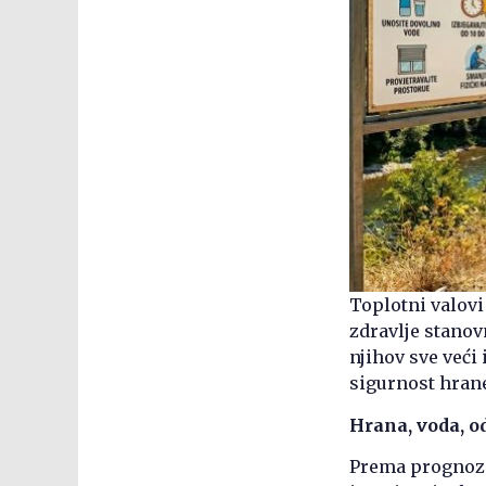
Toplotni valovi
zdravlje stanov
njihov sve veći 
sigurnost hrane
Hrana, voda, od
Prema prognoza