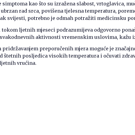
e simptoma kao što su izražena slabost, vrtoglavica, mu
, ubrzan rad srca, povišena tjelesna temperatura, porem
bitak svijesti, potrebno je odmah potražiti medicinsku p
ju tokom ljetnih mjeseci podrazumijeva odgovorno ponaš
 svakodnevnih aktivnosti vremenskim uslovima, kažu iz
pridržavanjem preporučenih mjera moguće je značajn
od štetnih posljedica visokih temperatura i očuvati zdrav
jetnih vrućina.