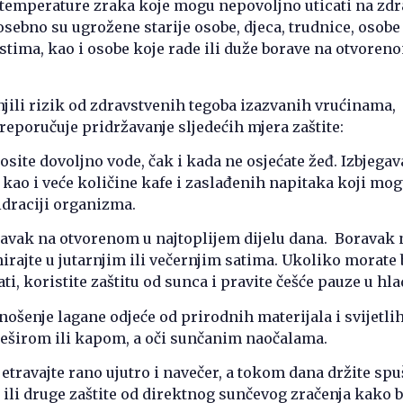
 temperature zraka koje mogu nepovoljno uticati na zdr
osebno su ugrožene starije osobe, djeca, trudnice, osobe
tima, kao i osobe koje rade ili duže borave na otvoren
jili rizik od zdravstvenih tegoba izazvanih vrućinama,
eporučuje pridržavanje sljedećih mjera zaštite:
ite dovoljno vode, čak i kada ne osjećate žeđ. Izbjegav
 kao i veće količine kafe i zaslađenih napitaka koji mo
idraciji organizma.
ravak na otvorenom u najtoplijem dijelu dana. Boravak 
rajte u jutarnjim ili večernjim satima. Ukoliko morate b
ati, koristite zaštitu od sunca i pravite češće pauze u hla
nošenje lagane odjeće od prirodnih materijala i svijetlih
 šeširom ili kapom, a oči sunčanim naočalama.
jetravajte rano ujutro i navečer, a tokom dana držite sp
e ili druge zaštite od direktnog sunčevog zračenja kako b