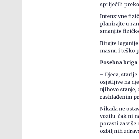
spriječili prek
Intenzivne fizi
planirajte u ra
smanjite fizičk
Birajte laganije
masnu i teško 
Posebna briga 
– Djeca, starij
osjetljive na d
njihovo stanje,
rashlađenim pr
Nikada ne ostav
vozilu, čak ni 
porasti za više
ozbiljnih zdrav