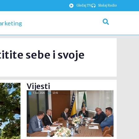
Gledaj TV
Slušaj Radio
rketing
tite sebe i svoje
Vijesti
7. kol. 2026
12:41