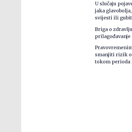
U slučaju pojav
jaka glavobolja
svijesti ili gu
Briga o zdravl
prilagođavanje
Pravovremenim 
smanjiti rizik 
tokom perioda l