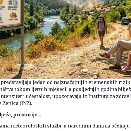
 predstavljaju jedan od najznačajnijih vremenskih rizik
ništva tokom ljetnih mjeseci, a posljednjih godina biljež
intenzitet i učestalost, upozoravaju iz Instituta za zdravl
 Zenica (INZ).
jeća, prostorije…
ma meteoroloških službi, u narednim danima očekuju