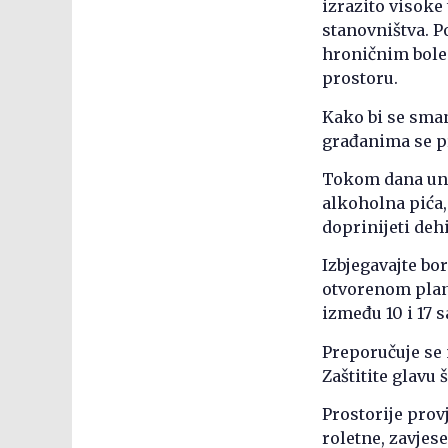
izrazito visoke
stanovništva. P
hroničnim boles
prostoru.
Kako bi se sman
građanima se pr
Tokom dana unos
alkoholna pića,
doprinijeti deh
Izbjegavajte bo
otvorenom plani
između 10 i 17 s
Preporučuje se 
Zaštitite glavu
Prostorije prov
roletne, zavjes