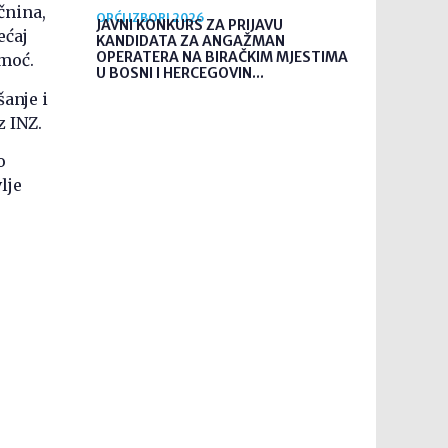
čnina,
OPĆI IZBORI 2026
JAVNI KONKURS ZA PRIJAVU
ećaj
KANDIDATA ZA ANGAŽMAN
OPERATERA NA BIRAČKIM MJESTIMA
omoć.
U BOSNI I HERCEGOVIN...
anje i
 INZ.
o
lje