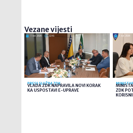
Vezane vijesti
7. kol. 2026
12:41
7. kol. 2026
PRESS SLUŽBA ZDK
MINISTAR
VLADA ZDK NAPRAVILA NOVI KORAK
MINIST
KA USPOSTAVI E-UPRAVE
ZDK PO
KORISNI