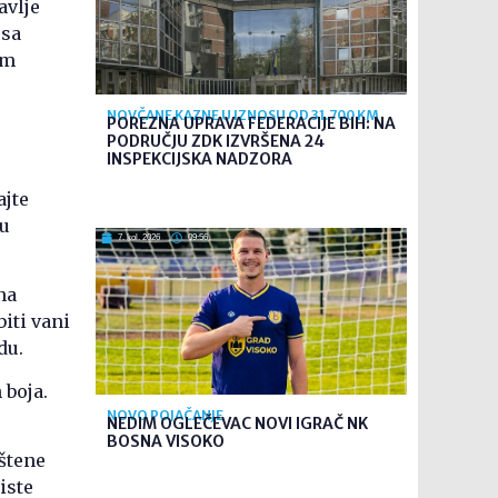
avlje
 sa
om
NOVČANE KAZNE U IZNOSU OD 31.700 KM
POREZNA UPRAVA FEDERACIJE BIH: NA
PODRUČJU ZDK IZVRŠENA 24
INSPEKCIJSKA NADZORA
ajte
gu
7. kol. 2026
09:56
na
iti vani
du.
 boja.
NOVO POJAČANJE
NEDIM OGLEČEVAC NOVI IGRAČ NK
BOSNA VISOKO
uštene
iste