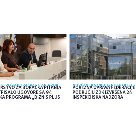
12:36
7. kol. 2026
10:03
STVO ZA BORAČKA PITANJA ZDK
NOVČANE KAZNE U IZNOSU OD 31.
ARSTVO ZA BORAČKA PITANJA
POREZNA UPRAVA FEDERACIJE 
TPISALO UGOVORE SA 94
PODRUČJU ZDK IZVRŠENA 24
KA PROGRAMA „BIZNIS PLUS
INSPEKCIJSKA NADZORA