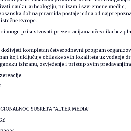
ivati nauku, arheologiju, turizam i savremene medije,
Bosanska dolina piramida postaje jedna od najprepoznat
oistočne Evrope.
ani mogu prisustvovati prezentacijama učesnika bez pla
e doživjeti kompletan četverodnevni program organizov
n koji uključuje obilaske svih lokaliteta uz vođenje dr
gansku ishranu, osvježenje i pristup svim predavanjim
zervacije:
ć
EGIONALNOG SUSRETA “ALTER MEDIA”
026