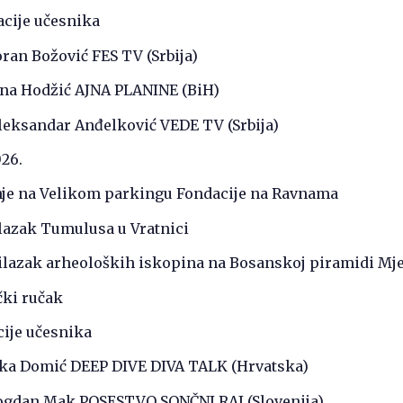
acije učesnika
oran Božović FES TV (Srbija)
Ajna Hodžić AJNA PLANINE (BiH)
leksandar Anđelković VEDE TV (Srbija)
26.
nje na Velikom parkingu Fondacije na Ravnama
bilazak Tumulusa u Vratnici
bilazak arheoloških iskopina na Bosanskoj piramidi Mj
čki ručak
cije učesnika
aška Domić DEEP DIVE DIVA TALK (Hrvatska)
Bogdan Mak POSESTVO SONČNI RAJ (Slovenija)