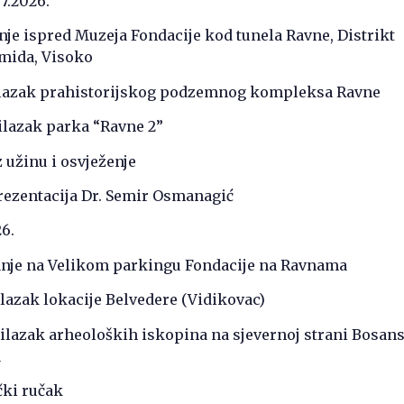
7.2026.
nje ispred Muzeja Fondacije kod tunela Ravne, Distrikt
mida, Visoko
Obilazak prahistorijskog podzemnog kompleksa Ravne
bilazak parka “Ravne 2”
z užinu i osvježenje
rezentacija Dr. Semir Osmanagić
6.
anje na Velikom parkingu Fondacije na Ravnama
bilazak lokacije Belvedere (Vidikovac)
bilazak arheoloških iskopina na sjevernoj strani Bosan
a
čki ručak