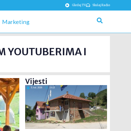
Gledaj TV
Slušaj Radio
Marketing
M YOUTUBERIMA I
Vijesti
5. kol. 2026
13:13