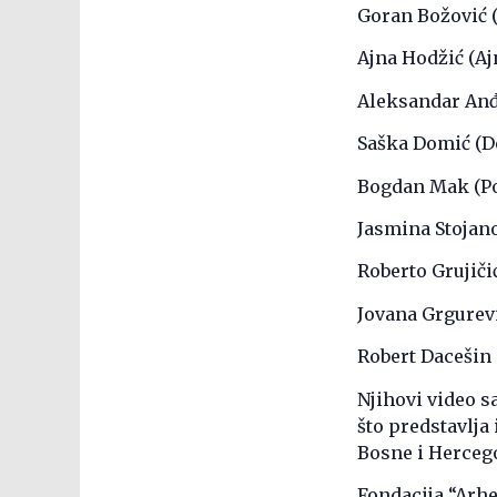
Goran Božović (
Ajna Hodžić (Aj
Aleksandar Anđ
Saška Domić (D
Bogdan Mak (Pos
Jasmina Stojan
Roberto Grujiči
Jovana Grgurevi
Robert Dacešin
Njihovi video s
što predstavlja
Bosne i Hercego
Fondacija “Arh