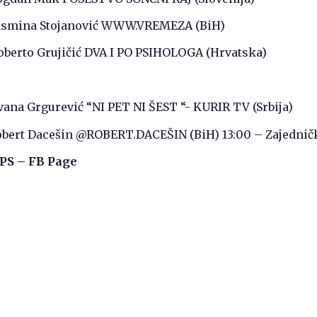
Jasmina Stojanović WWW.VREMEZA (BiH)
oberto Grujičić DVA I PO PSIHOLOGA (Hrvatska)
ovana Grgurević “NI PET NI ŠEST “- KURIR TV (Srbija)
Robert Dacešin @ROBERT.DACEŠIN (BiH) 13:00 – Zajednič
BPS – FB Page