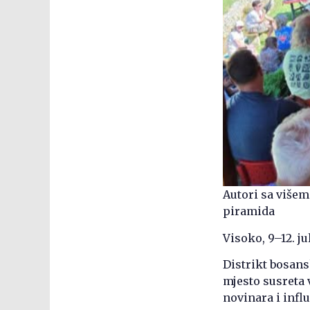
Autori sa višem
piramida
Visoko, 9–12. ju
Distrikt bosans
mjesto susreta 
novinara i infl