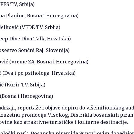
FES TV, Srbija)
na Planine, Bosna i Hercegovina)
elković (VEDE TV, Srbija)
eep Dive Diva Talk, Hrvatska)
estvo Sončni Raj, Slovenija)
ović (Vreme ZA, Bosna i Hercegovina)
ć (Dva i po psihologa, Hrvatska)
ć (Kurir TV, Srbija)
 (Bosna i Hercegovina)
adržaji, reportaže i objave dopiru do višemilionskog audi
 izuzetnu promociju Visokog, Distrikta bosanskih piram
vine kao atraktivne turističke i kulturne destinacije.
eološki park: Bosanska piramida Sunca” ovim događaj