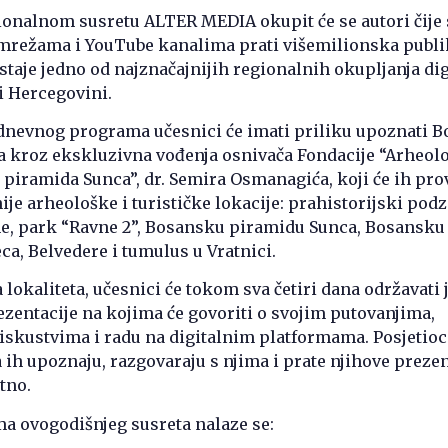
onalnom susretu ALTER MEDIA okupit će se autori čije 
mrežama i YouTube kanalima prati višemilionska publi
staje jedno od najznačajnijih regionalnih okupljanja di
i Hercegovini.
nevnog programa učesnici će imati priliku upoznati 
a kroz ekskluzivna vođenja osnivača Fondacije “Arheol
piramida Sunca”, dr. Semira Osmanagića, koji će ih pro
ije arheološke i turističke lokacije: prahistorijski po
, park “Ravne 2”, Bosansku piramidu Sunca, Bosansku
a, Belvedere i tumulus u Vratnici.
 lokaliteta, učesnici će tokom sva četiri dana održavati 
ezentacije na kojima će govoriti o svojim putovanjima,
 iskustvima i radu na digitalnim platformama. Posjetioc
a ih upoznaju, razgovaraju s njima i prate njihove prezen
tno.
a ovogodišnjeg susreta nalaze se: