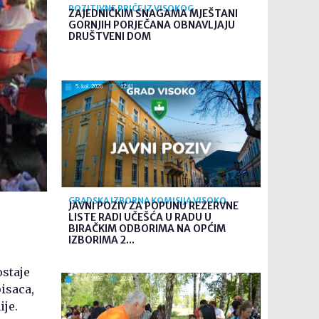
POZITIVNE PRIČE IZ VISOKOG
ZAJEDNIČKIM SNAGAMA MJEŠTANI
GORNJIH PORJEČANA OBNAVLJAJU
DRUŠTVENI DOM
5. kol. 2026
12:41
GRADSKA IZBORNA KOMISIJA VISOKO
JAVNI POZIV ZA POPUNU REZERVNE
LISTE RADI UČEŠĆA U RADU U
BIRAČKIM ODBORIMA NA OPĆIM
IZBORIMA 2...
ostaje
5. kol. 2026
12:40
isaca,
ije.