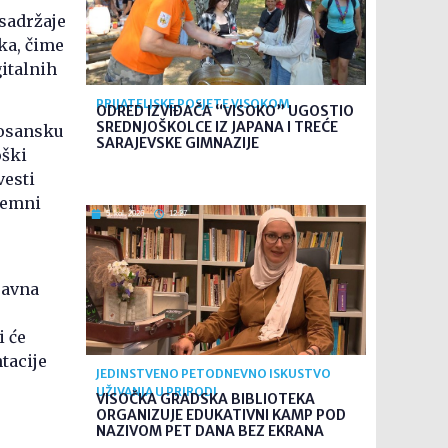
sadržaje
ka, čime
gitalnih
PRIJATELJSKE POSJETE VISOKOM
ODRED IZVIĐAČA “VISOKO” UGOSTIO
SREDNJOŠKOLCE IZ JAPANA I TREĆE
Bosansku
SARAJEVSKE GIMNAZIJE
oški
vesti
dzemni
5. kol. 2026
12:27
javna
i će
tacije
JEDINSTVENO PETODNEVNO ISKUSTVO
UŽIVANJA U PRIRODI
VISOČKA GRADSKA BIBLIOTEKA
ORGANIZUJE EDUKATIVNI KAMP POD
NAZIVOM PET DANA BEZ EKRANA