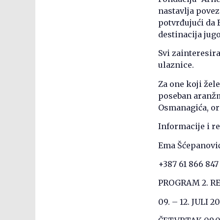
nastavlja povez
potvrđujući da 
destinacija jug
Svi zainteresir
ulaznice.
Za one koji žel
poseban aranžma
Osmanagića, or
Informacije i re
Ema Šćepanovi
+387 61 866 847
PROGRAM 2. R
09. – 12. JULI 2