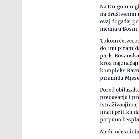
Na Drugom regi
na društvenim 
ovaj događaj po
medija u Bosni 
Tokom četverod
dolinu piramid
park: Bosanska 
kroz najznačajn
kompleks Ravne
piramidu Mjesec
Pored obilazaka
predavanja i pr
istraživanjima,
imati priliku d
potpuno bespla
Među učesnicim