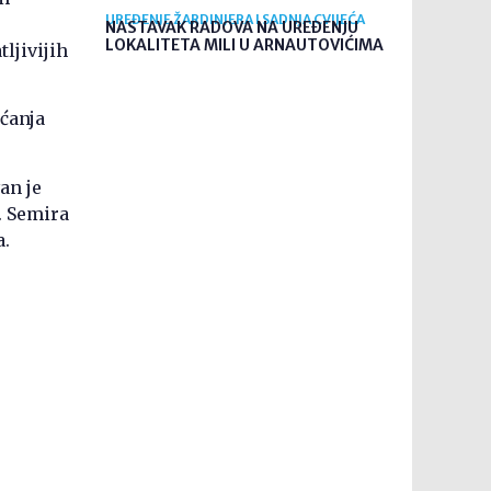
UREĐENJE ŽARDINJERA I SADNJA CVIJEĆA
NASTAVAK RADOVA NA UREĐENJU
LOKALITETA MILI U ARNAUTOVIĆIMA
ljivijih
ćanja
an je
. Semira
a.