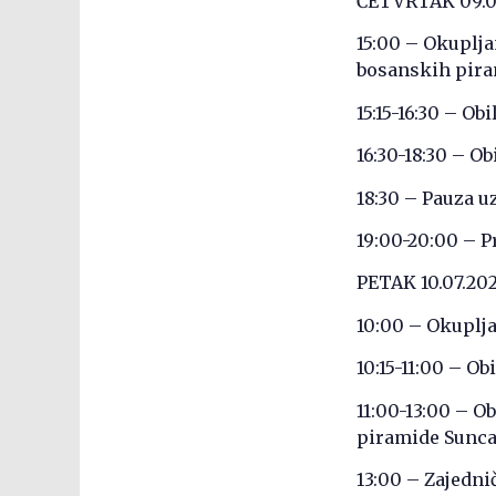
ČETVRTAK 09.0
15:00 – Okuplja
bosanskih pira
15:15-16:30 – 
16:30-18:30 – O
18:30 – Pauza u
19:00-20:00 – P
PETAK 10.07.202
10:00 – Okuplj
10:15-11:00 – O
11:00-13:00 – O
piramide Sunc
13:00 – Zajedni