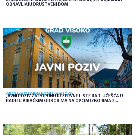
OBNAVLJAJU DRUŠTVENI DOM
5. kol. 2026
12:41
GRADSKA IZBORNA KOMISIJA VISOKO
JAVNI POZIV ZA POPUNU REZERVNE LISTE RADI UČEŠĆA U
RADU U BIRAČKIM ODBORIMA NA OPĆIM IZBORIMA 2...
5. kol. 2026
12:40