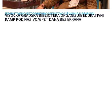
JEDINSTVENO PETODNEVNO ISKUSTVO UŽIVANJA U PRIRODI
VISOČKA GRADSKA BIBLIOTEKA ORGANIZUJE EDUKATIVNI
KAMP POD NAZIVOM PET DANA BEZ EKRANA