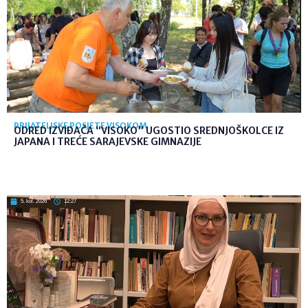
PRIJATELJSKE POSJETE VISOKOM
ODRED IZVIĐAČA “VISOKO” UGOSTIO SREDNJOŠKOLCE IZ
JAPANA I TREĆE SARAJEVSKE GIMNAZIJE
5. kol. 2026
12:27