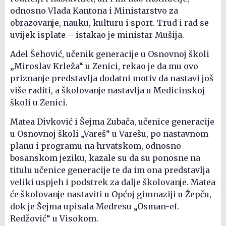
odnosno Vlada Kantona i Ministarstvo za
obrazovanje, nauku, kulturu i sport. Trud i rad se
uvijek isplate – istakao je ministar Mušija.
Adel Šehović, učenik generacije u Osnovnoj školi
„Miroslav Krleža“ u Zenici, rekao je da mu ovo
priznanje predstavlja dodatni motiv da nastavi još
više raditi, a školovanje nastavlja u Medicinskoj
školi u Zenici.
Matea Divković i Šejma Zubača, učenice generacije
u Osnovnoj školi „Vareš“ u Varešu, po nastavnom
planu i programu na hrvatskom, odnosno
bosanskom jeziku, kazale su da su ponosne na
titulu učenice generacije te da im ona predstavlja
veliki uspjeh i podstrek za dalje školovanje. Matea
će školovanje nastaviti u Općoj gimnaziji u Žepču,
dok je Šejma upisala Medresu „Osman-ef.
Redžović“ u Visokom.