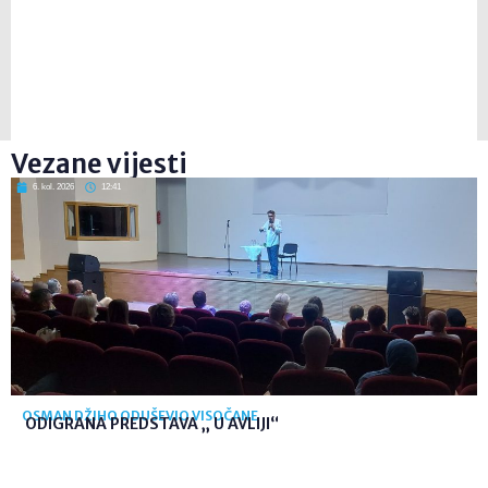
Vezane vijesti
6. kol. 2026
12:41
OSMAN DŽIHO ODUŠEVIO VISOČANE
ODIGRANA PREDSTAVA „ U AVLIJI“