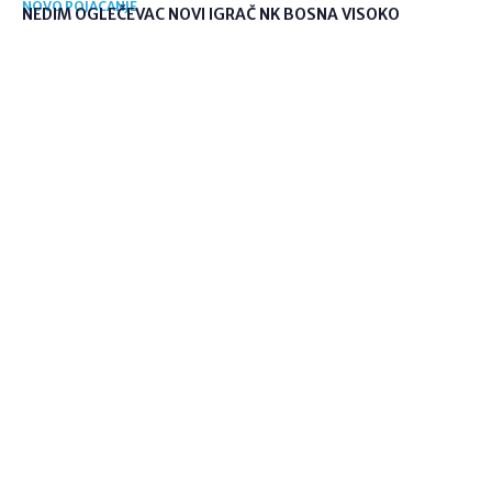
NOVO POJAČANJE
NEDIM OGLEČEVAC NOVI IGRAČ NK BOSNA VISOKO