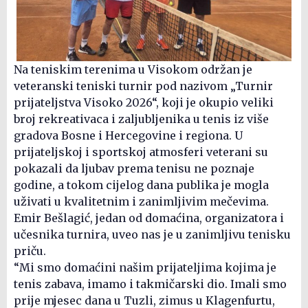
Na teniskim terenima u Visokom održan je
veteranski teniski turnir pod nazivom „Turnir
prijateljstva Visoko 2026“, koji je okupio veliki
broj rekreativaca i zaljubljenika u tenis iz više
gradova Bosne i Hercegovine i regiona. U
prijateljskoj i sportskoj atmosferi veterani su
pokazali da ljubav prema tenisu ne poznaje
godine, a tokom cijelog dana publika je mogla
uživati u kvalitetnim i zanimljivim mečevima.
Emir Bešlagić, jedan od domaćina, organizatora i
učesnika turnira, uveo nas je u zanimljivu tenisku
priču.
“Mi smo domaćini našim prijateljima kojima je
tenis zabava, imamo i takmičarski dio. Imali smo
prije mjesec dana u Tuzli, zimus u Klagenfurtu,