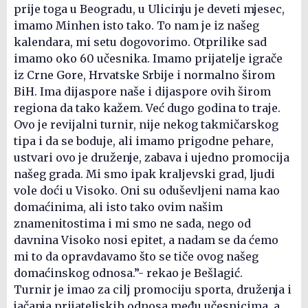
prije toga u Beogradu, u Ulicinju je deveti mjesec,
imamo Minhen isto tako. To nam je iz našeg
kalendara, mi setu dogovorimo. Otprilike sad
imamo oko 60 učesnika. Imamo prijatelje igrače
iz Crne Gore, Hrvatske Srbije i normalno širom
BiH. Ima dijaspore naše i dijaspore ovih širom
regiona da tako kažem. Već dugo godina to traje.
Ovo je revijalni turnir, nije nekog takmičarskog
tipa i da se boduje, ali imamo prigodne pehare,
ustvari ovo je druženje, zabava i ujedno promocija
našeg grada. Mi smo ipak kraljevski grad, ljudi
vole doći u Visoko. Oni su oduševljeni nama kao
domaćinima, ali isto tako ovim našim
znamenitostima i mi smo ne sada, nego od
davnina Visoko nosi epitet, a nadam se da ćemo
mi to da opravdavamo što se tiče ovog našeg
domaćinskog odnosa.”- rekao je Bešlagić.
Turnir je imao za cilj promociju sporta, druženja i
jačanja prijateljskih odnosa među učesnicima, a