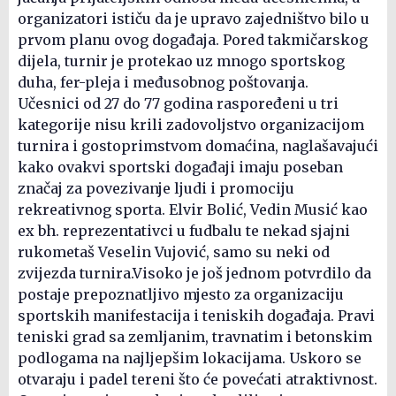
organizatori ističu da je upravo zajedništvo bilo u
prvom planu ovog događaja. Pored takmičarskog
dijela, turnir je protekao uz mnogo sportskog
duha, fer-pleja i međusobnog poštovanja.
Učesnici od 27 do 77 godina raspoređeni u tri
kategorije nisu krili zadovoljstvo organizacijom
turnira i gostoprimstvom domaćina, naglašavajući
kako ovakvi sportski događaji imaju poseban
značaj za povezivanje ljudi i promociju
rekreativnog sporta. Elvir Bolić, Vedin Musić kao
ex bh. reprezentativci u fudbalu te nekad sjajni
rukometaš Veselin Vujović, samo su neki od
zvijezda turnira.Visoko je još jednom potvrdilo da
postaje prepoznatljivo mjesto za organizaciju
sportskih manifestacija i teniskih događaja. Pravi
teniski grad sa zemljanim, travnatim i betonskim
podlogama na najljepšim lokacijama. Uskoro se
otvaraju i padel tereni što će povećati atraktivnost.