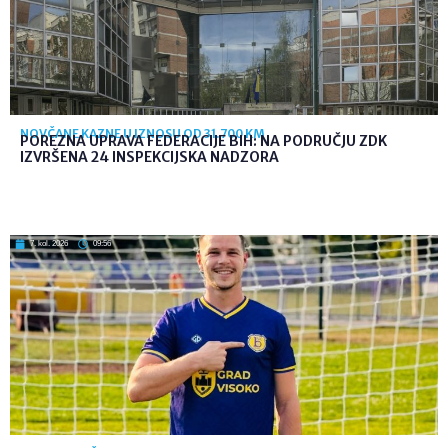
NOVČANE KAZNE U IZNOSU OD 31.700 KM
POREZNA UPRAVA FEDERACIJE BIH: NA PODRUČJU ZDK
IZVRŠENA 24 INSPEKCIJSKA NADZORA
7. kol. 2026
09:56