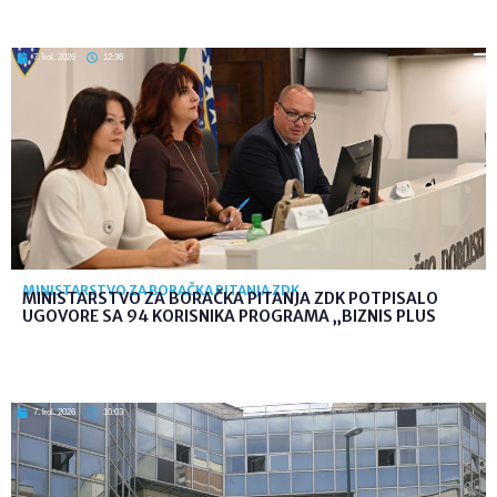
7. kol. 2026
12:36
MINISTARSTVO ZA BORAČKA PITANJA ZDK
MINISTARSTVO ZA BORAČKA PITANJA ZDK POTPISALO
UGOVORE SA 94 KORISNIKA PROGRAMA „BIZNIS PLUS
7. kol. 2026
10:03