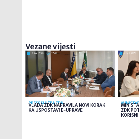
Vezane vijesti
7. kol. 2026
12:41
7. kol. 2026
PRESS SLUŽBA ZDK
MINISTAR
VLADA ZDK NAPRAVILA NOVI KORAK
MINIST
KA USPOSTAVI E-UPRAVE
ZDK PO
KORISNI