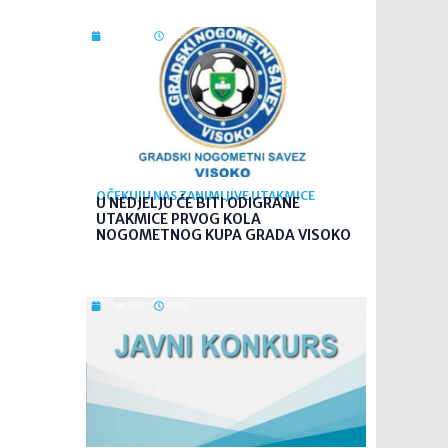
7. kol. 2026
09:26
OČEKUJU NAS ZANIMLJIVE UTAKMICE
U NEDJELJU ĆE BITI ODIGRANE
UTAKMICE PRVOG KOLA
NOGOMETNOG KUPA GRADA VISOKO
7. kol. 2026
08:35