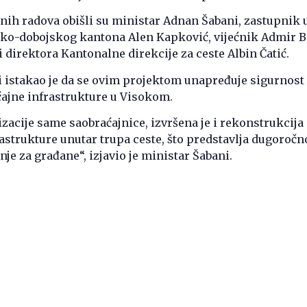
nih radova obišli su ministar Adnan Šabani, zastupnik 
čko-dobojskog kantona Alen Kapković, vijećnik Admir Ba
i direktora Kantonalne direkcije za ceste Albin Čatić.
 istakao je da se ovim projektom unapređuje sigurnost 
ćajne infrastrukture u Visokom.
acije same saobraćajnice, izvršena je i rekonstrukcija
strukture unutar trupa ceste, što predstavlja dugoročno
nje za građane“, izjavio je ministar Šabani.