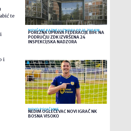
u
bić te
NOVČANE KAZNE U IZNOSU OD 31.700 KM
POREZNA UPRAVA FEDERACIJE BIH: NA
i
PODRUČJU ZDK IZVRŠENA 24
INSPEKCIJSKA NADZORA
 i
7. kol. 2026
09:56
NOVO POJAČANJE
NEDIM OGLEČEVAC NOVI IGRAČ NK
BOSNA VISOKO