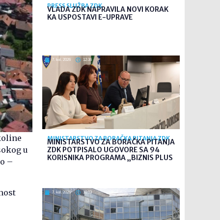
PRESS SLUŽBA ZDK
VLADA ZDK NAPRAVILA NOVI KORAK
KA USPOSTAVI E-UPRAVE
7. kol. 2026
12:36
koline
MINISTARSTVO ZA BORAČKA PITANJA ZDK
MINISTARSTVO ZA BORAČKA PITANJA
sokog u
ZDK POTPISALO UGOVORE SA 94
KORISNIKA PROGRAMA „BIZNIS PLUS
ko –
nost
7. kol. 2026
10:03