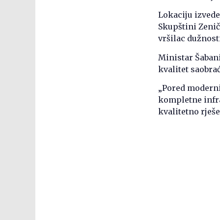
Lokaciju izvede
Skupštini Zeni
vršilac dužnost
Ministar Šabani
kvalitet saobra
„Pored moderniz
kompletne infra
kvalitetno rješe