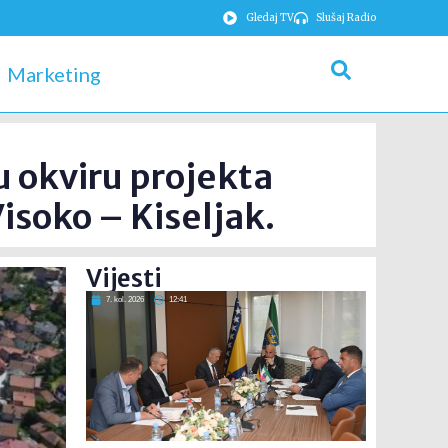
Gledaj TV
Slušaj Radio
Marketing
u okviru projekta
isoko – Kiseljak.
Vijesti
7. kol. 2026
12:41