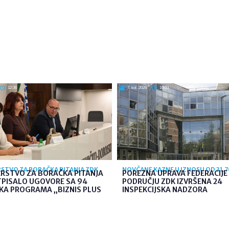
12:36
7. kol. 2026
10:03
STVO ZA BORAČKA PITANJA ZDK
NOVČANE KAZNE U IZNOSU OD 31.
ARSTVO ZA BORAČKA PITANJA
POREZNA UPRAVA FEDERACIJE 
TPISALO UGOVORE SA 94
PODRUČJU ZDK IZVRŠENA 24
KA PROGRAMA „BIZNIS PLUS
INSPEKCIJSKA NADZORA