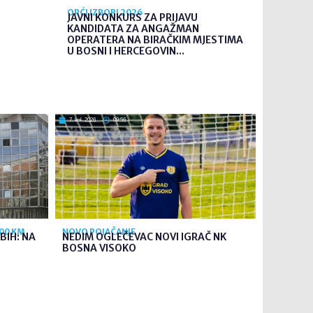
OPĆI IZBORI 2026
JAVNI KONKURS ZA PRIJAVU
KANDIDATA ZA ANGAŽMAN
OPERATERA NA BIRAČKIM MJESTIMA
U BOSNI I HERCEGOVIN...
7. kol. 2026
09:56
700 KM
NOVO POJAČANJE
BIH: NA
NEDIM OGLEČEVAC NOVI IGRAČ NK
BOSNA VISOKO