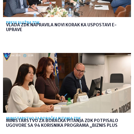
PRESS SLUŽBA ZDK
VLADA ZDK NAPRAVILA NOVI KORAK KA USPOSTAVI E-
UPRAVE
7. kol. 2026
12:36
MINISTARSTVO ZA BORAČKA PITANJA ZDK
MINISTARSTVO ZA BORAČKA PITANJA ZDK POTPISALO
UGOVORE SA 94 KORISNIKA PROGRAMA „BIZNIS PLUS