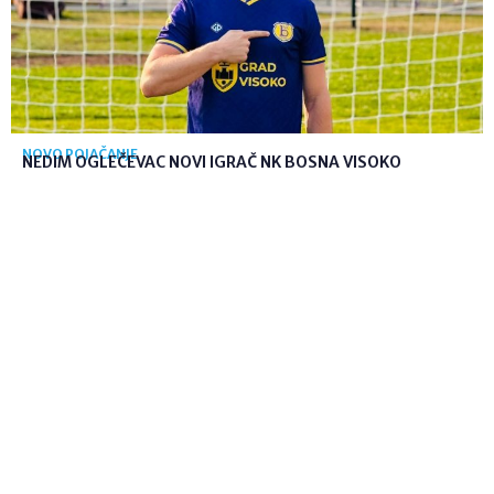
NOVO POJAČANJE
NEDIM OGLEČEVAC NOVI IGRAČ NK BOSNA VISOKO