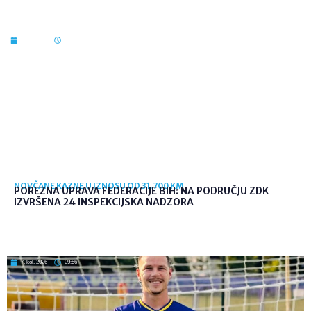
7. kol. 2026
10:03
NOVČANE KAZNE U IZNOSU OD 31.700 KM
POREZNA UPRAVA FEDERACIJE BIH: NA PODRUČJU ZDK
IZVRŠENA 24 INSPEKCIJSKA NADZORA
7. kol. 2026
09:56