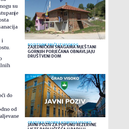
mnogu su
stupanje
osta
sanacija
 i
POZITIVNE PRIČE IZ VISOKOG
ZAJEDNIČKIM SNAGAMA MJEŠTANI
ostu.
GORNJIH PORJEČANA OBNAVLJAJU
DRUŠTVENI DOM
o
alnih
5. kol. 2026
12:41
oći do
,
odno od
zaljevane
GRADSKA IZBORNA KOMISIJA VISOKO
JAVNI POZIV ZA POPUNU REZERVNE