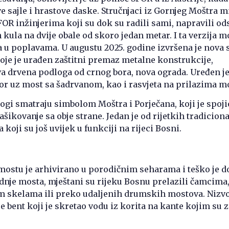
e sajle i hrastove daske. Stručnjaci iz Gornjeg Moštra 
OR inžinjerima koji su dok su radili sami, napravili od
 kula na dvije obale od skoro jedan metar. I ta verzija m
la u poplavama. U augustu 2025. godine izvršena je nova 
je je urađen zaštitni premaz metalne konstrukcije,
a drvena podloga od crnog bora, nova ograda. Uređen je
r uz most sa šadrvanom, kao i rasvjeta na prilazima m
gi smatraju simbolom Moštra i Porječana, koji je spoji
ašikovanje sa obje strane. Jedan je od rijetkih tradicion
koji su još uvijek u funkciji na rijeci Bosni.
ostu je arhivirano u porodičnim seharama i teško je d
radnje mosta, mještani su rijeku Bosnu prelazili čamcima
 skelama ili preko udaljenih drumskih mostova. Nizv
e bent koji je skretao vodu iz korita na kante kojim su 