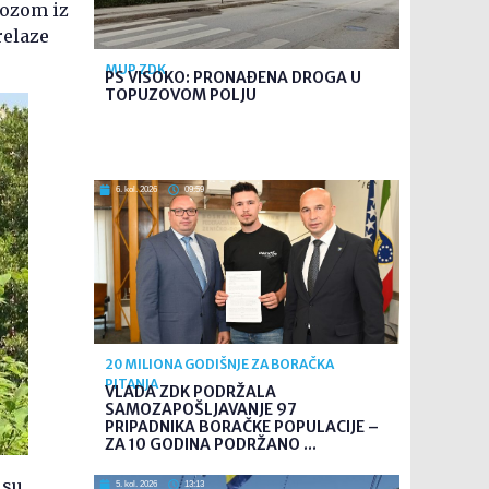
 vozom iz
relaze
MUP ZDK
PS VISOKO: PRONAĐENA DROGA U
TOPUZOVOM POLJU
6. kol. 2026
09:59
20 MILIONA GODIŠNJE ZA BORAČKA
PITANJA
VLADA ZDK PODRŽALA
SAMOZAPOŠLJAVANJE 97
PRIPADNIKA BORAČKE POPULACIJE –
ZA 10 GODINA PODRŽANO ...
 su
5. kol. 2026
13:13