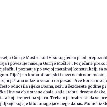
aselju Gornje Moštre kod Visokog jedan je od prepoznat
aja i povezuje naselja Gornje Moštre i Porječane preko 
pješački i poznat je po svojoj metalnoj konstrukciji sa s
om. Riječ je o komunikacijski izuzetno bitnom mostu,
 broj mještana odlazio vozom na posao. Prve konstrukcije
esto odnosila rijeka Bosna, sežu u šezdesete godine p
čke šine sa obje strane obale, sajle i tahte, drvene daske,
sta koji treperi na vjetru. Trebalo je hrabrosti da se pr
ljuljanje koje je bilo mnogo jače nego danas. Momci iz G