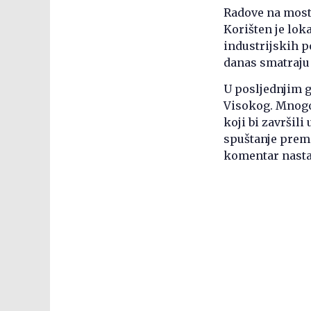
Radove na most
Korišten je lok
industrijskih p
danas smatraju 
U posljednjim g
Visokog. Mnogo 
koji bi završil
spuštanje prema
komentar nasta