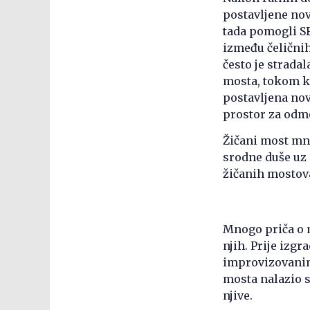
postavljene nov
tada pomogli SF
između čeličnih
često je strada
mosta, tokom ko
postavljena nov
prostor za odmo
Žičani most mno
srodne duše uz 
žičanih mostova 
Mnogo priča o m
njih. Prije izg
improvizovanim
mosta nalazio s
njive.