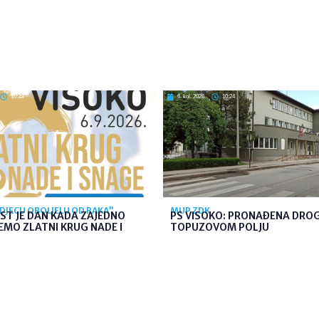
10:33
6. kol. 2026
10:24
 DJECU OBOLJELU OD RAKA”
MUP ZDK
ST JE DAN KADA ZAJEDNO
PS VISOKO: PRONAĐENA DRO
MO ZLATNI KRUG NADE I
TOPUZOVOM POLJU