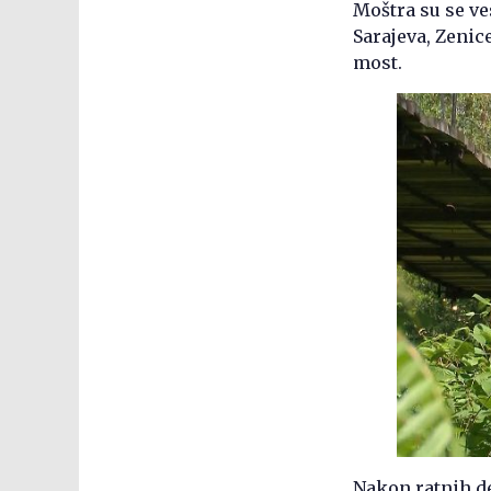
Moštra su se ves
Sarajeva, Zenic
most.
Nakon ratnih de