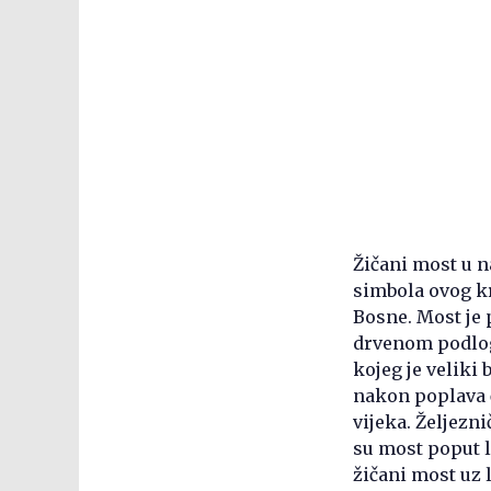
Žičani most u n
simbola ovog kr
Bosne. Most je 
drvenom podlog
kojeg je veliki
nakon poplava č
vijeka. Željezni
su most poput li
žičani most uz 