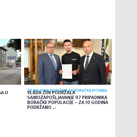
6. kol. 2026
09:59
20 MILIONA GODIŠNJE ZA BORAČKA PITANJA
GA U
VLADA ZDK PODRŽALA
SAMOZAPOŠLJAVANJE 97 PRIPADNIKA
BORAČKE POPULACIJE – ZA 10 GODINA
PODRŽANO ...