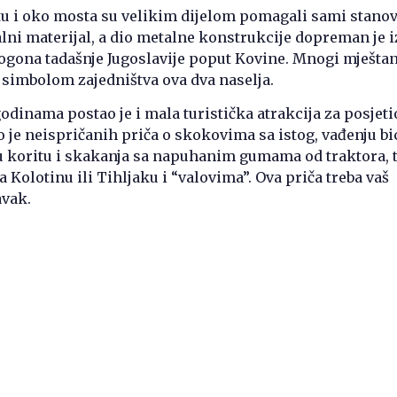
u i oko mosta su velikim dijelom pomagali sami stanov
alni materijal, a dio metalne konstrukcije dopreman je i
ogona tadašnje Jugoslavije poput Kovine. Mnogi mještan
simbolom zajedništva ova dva naselja.
odinama postao je i mala turistička atrakcija za posjeti
je neispričanih priča o skokovima sa istog, vađenju bi
i u koritu i skakanja sa napuhanim gumama od traktora, 
 Kolotinu ili Tihljaku i “valovima”. Ova priča treba vaš
vak.