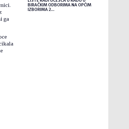
LISTE RADI UČEŠĆA U RADU U
nici.
BIRAČKIM ODBORIMA NA OPĆIM
IZBORIMA 2...
z
i ga
oce
cikala
te