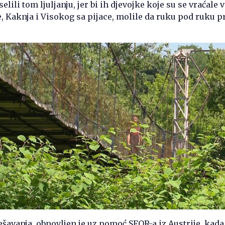
elili tom ljuljanju, jer bi ih djevojke koje su se vraćale
e, Kaknja i Visokog sa pijace, molile da ruku pod ruku p
šavanja, obnovljen je uz pomoć SFOR-a iz Austrije, kada