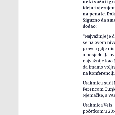
neki važni igr
ideju i vjeruje
na penale. Poku
Sigurno da smo
dodao:
“Najvažnije je 
se na ovom nivo
pravcu gdje nis
u posjedu. Ja uv
najvažnije kao š
da imamo voljni
na konferenciji
Utakmicu sudi 
Ferencom Tunjog
Njemačke, a VA
Utakmica Vels –
početkom u 20:4