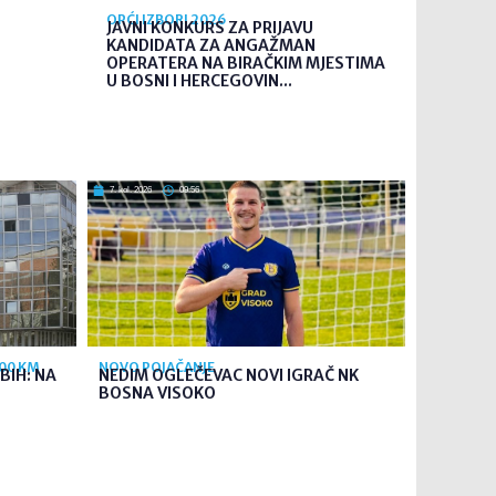
OPĆI IZBORI 2026
JAVNI KONKURS ZA PRIJAVU
KANDIDATA ZA ANGAŽMAN
OPERATERA NA BIRAČKIM MJESTIMA
U BOSNI I HERCEGOVIN...
7. kol. 2026
09:56
700 KM
NOVO POJAČANJE
BIH: NA
NEDIM OGLEČEVAC NOVI IGRAČ NK
BOSNA VISOKO