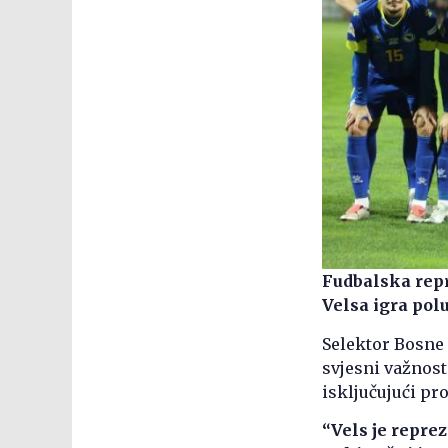
Fudbalska repr
Velsa igra pol
Selektor Bosne 
svjesni važnost
isključujući pr
“Vels je repre