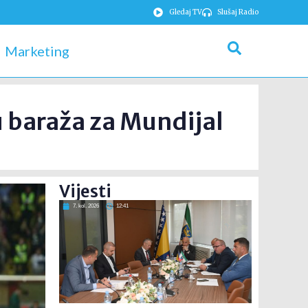
Gledaj TV
Slušaj Radio
Marketing
u baraža za Mundijal
Vijesti
7. kol. 2026
12:41