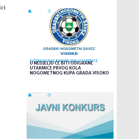
ici
7. kol. 2026
09:26
OČEKUJU NAS ZANIMLJIVE UTAKMICE
U NEDJELJU ĆE BITI ODIGRANE
UTAKMICE PRVOG KOLA
NOGOMETNOG KUPA GRADA VISOKO
7. kol. 2026
08:35