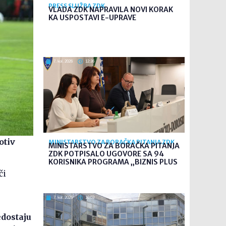
PRESS SLUŽBA ZDK
VLADA ZDK NAPRAVILA NOVI KORAK
KA USPOSTAVI E-UPRAVE
7. kol. 2026
12:36
otiv
MINISTARSTVO ZA BORAČKA PITANJA ZDK
MINISTARSTVO ZA BORAČKA PITANJA
ZDK POTPISALO UGOVORE SA 94
KORISNIKA PROGRAMA „BIZNIS PLUS
či
7. kol. 2026
10:03
edostaju