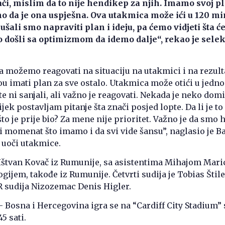
ači, mislim da to nije hendikep za njih. Imamo svoj pl
mo da je ona uspješna. Ova utakmica može ići u 120 mi
šali smo napraviti plan i ideju, pa ćemo vidjeti šta će 
 došli sa optimizmom da idemo dalje“, rekao je selek
da možemo reagovati na situaciju na utakmici i na rezult
u imati plan za sve ostalo. Utakmica može otići u jedn
te ni sanjali, ali važno je reagovati. Nekada je neko dom
ijek postavljam pitanje šta znači posjed lopte. Da li je to
to je prije bio? Za mene nije prioritet. Važno je da smo h
 momenat što imamo i da svi vide šansu”, naglasio je B
 uoči utakmice.
Ištvan Kovač iz Rumunije, sa asistentima Mihajom Mari
ijem, takođe iz Rumunije. Četvrti sudija je Tobias Štile
R sudija Nizozemac Denis Higler.
 Bosna i Hercegovina igra se na “Cardiff City Stadium” 
5 sati.