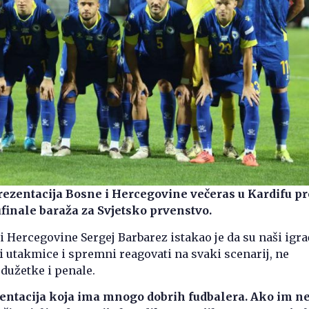
ezentacija Bosne i Hercegovine večeras u Kardifu pr
ufinale baraža za Svjetsko prvenstvo.
i Hercegovine Sergej Barbarez istakao je da su naši igra
i utakmice i spremni reagovati na svaki scenarij, ne
odužetke i penale.
zentacija koja ima mnogo dobrih fudbalera. Ako im n