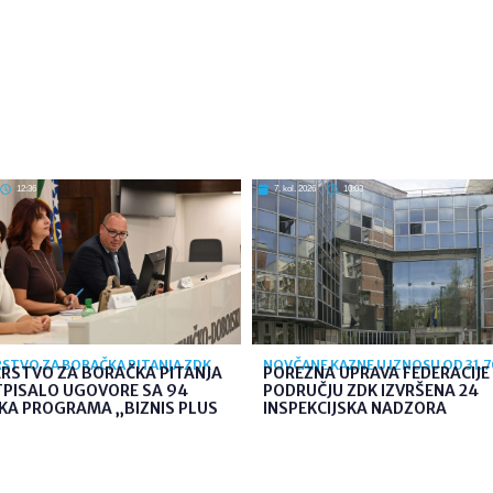
12:36
7. kol. 2026
10:03
STVO ZA BORAČKA PITANJA ZDK
NOVČANE KAZNE U IZNOSU OD 31.
ARSTVO ZA BORAČKA PITANJA
POREZNA UPRAVA FEDERACIJE 
TPISALO UGOVORE SA 94
PODRUČJU ZDK IZVRŠENA 24
KA PROGRAMA „BIZNIS PLUS
INSPEKCIJSKA NADZORA