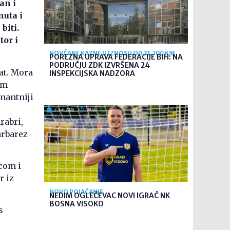
an i
nuta i
biti.
tor i
NOVČANE KAZNE U IZNOSU OD 31.700 KM
POREZNA UPRAVA FEDERACIJE BIH: NA
PODRUČJU ZDK IZVRŠENA 24
at. Mora
INSPEKCIJSKA NADZORA
om
inantniji
7. kol. 2026
09:56
rabri,
arbarez
com i
r iz
NOVO POJAČANJE
NEDIM OGLEČEVAC NOVI IGRAČ NK
BOSNA VISOKO
s