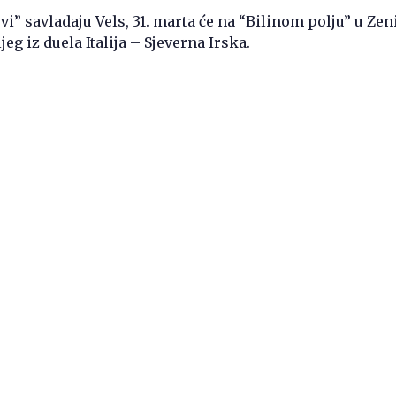
i” savladaju Vels, 31. marta će na “Bilinom polju” u Zen
ljeg iz duela Italija – Sjeverna Irska.