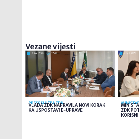
Vezane vijesti
7. kol. 2026
12:41
7. kol. 2026
PRESS SLUŽBA ZDK
MINISTAR
VLADA ZDK NAPRAVILA NOVI KORAK
MINIST
KA USPOSTAVI E-UPRAVE
ZDK PO
KORISNI