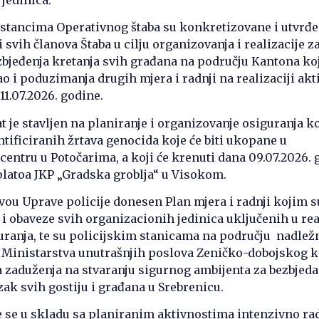
stancima Operativnog štaba su konkretizovane i utvrđ
 svih članova Štaba u cilju organizovanja i realizacije 
ezbjeđenja kretanja svih građana na području Kantona ko
ao i poduzimanja drugih mjera i radnji na realizaciji akt
11.07.2026. godine.
 je stavljen na planiranje i organizovanje osiguranja k
ntificiranih žrtava genocida koje će biti ukopane u
ntru u Potočarima, a koji će krenuti dana 09.07.2026. 
a platoa JKP „Gradska groblja“ u Visokom.
vou Uprave policije donesen Plan mjera i radnji kojim s
 i obaveze svih organizacionih jedinica uključenih u rea
uranja, te su policijskim stanicama na području nadlež
e Ministarstva unutrašnjih poslova Zeničko-dobojskog 
 zaduženja na stvaranju sigurnog ambijenta za bezbjed
zak svih gostiju i građana u Srebrenicu.
 se u skladu sa planiranim aktivnostima intenzivno rad