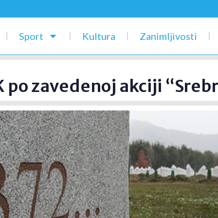
Sport
Kultura
Zanimljivosti
DK po zavedenoj akciji “Sre