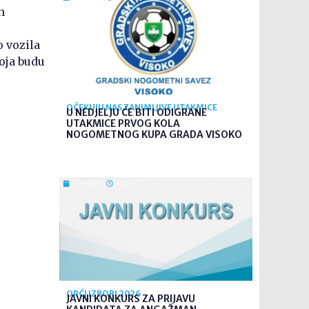
h
o vozila
koja budu
OČEKUJU NAS ZANIMLJIVE UTAKMICE
U NEDJELJU ĆE BITI ODIGRANE
UTAKMICE PRVOG KOLA
NOGOMETNOG KUPA GRADA VISOKO
7. kol. 2026
08:35
OPĆI IZBORI 2026
JAVNI KONKURS ZA PRIJAVU