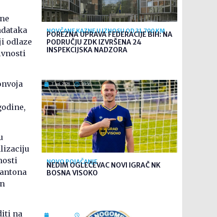
ene
zadataka
NOVČANE KAZNE U IZNOSU OD 31.700 KM
POREZNA UPRAVA FEDERACIJE BIH: NA
ji odlaze
PODRUČJU ZDK IZVRŠENA 24
INSPEKCIJSKA NADZORA
ivnosti
onvoja
7. kol. 2026
09:56
godine,
u
lizaciju
nosti
NOVO POJAČANJE
NEDIM OGLEČEVAC NOVI IGRAČ NK
kantona
BOSNA VISOKO
an
iti na
7. kol. 2026
09:26