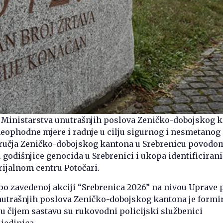
e Ministarstva unutrašnjih poslova Zeničko-dobojskog 
eophodne mjere i radnje u cilju sigurnog i nesmetanog
ručja Zeničko-dobojskog kantona u Srebrenicu povodo
1. godišnjice genocida u Srebrenici i ukopa identificiran
ijalnom centru Potočari.
 zavedenoj akciji “Srebrenica 2026” na nivou Uprave p
nutrašnjih poslova Zeničko-dobojskog kantona je formi
 u čijem sastavu su rukovodni policijski službenici
jedinica.