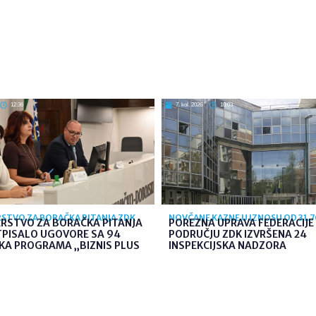
12:36
7. kol. 2026
10:03
STVO ZA BORAČKA PITANJA ZDK
NOVČANE KAZNE U IZNOSU OD 31.
ARSTVO ZA BORAČKA PITANJA
POREZNA UPRAVA FEDERACIJE 
TPISALO UGOVORE SA 94
PODRUČJU ZDK IZVRŠENA 24
KA PROGRAMA „BIZNIS PLUS
INSPEKCIJSKA NADZORA