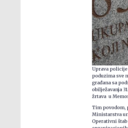
Uprava policij
poduzima sve n
građana sa pod
obilježavanja 3
žrtava u Memor
Tim povodom, po
Ministarstva u
Operativni štab
organizacionih 