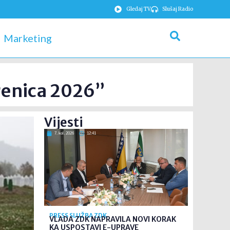
Gledaj TV
Slušaj Radio
Marketing
brenica 2026”
Vijesti
7. kol. 2026
12:41
PRESS SLUŽBA ZDK
VLADA ZDK NAPRAVILA NOVI KORAK
KA USPOSTAVI E-UPRAVE