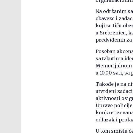
Na održanim sa
obaveze i zadaci
koji se tiču ob
u Srebrenicu, k
predviđenih za 
Poseban akcenat
sa tabutima ide
Memorijalnom ce
u 10,00 sati, s
Takođe je na ni
utvrđeni zadaci
aktivnosti osig
Uprave policij
konkretizovana
odlazak i prola
U tom smislu će