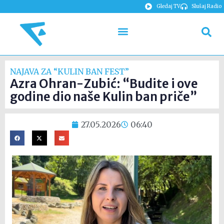
Gledaj TV
Slušaj Radio
NAJAVA ZA “KULIN BAN FEST”
Azra Ohran-Zubić: “Budite i ove
godine dio naše Kulin ban priče”
27.05.2026
06:40