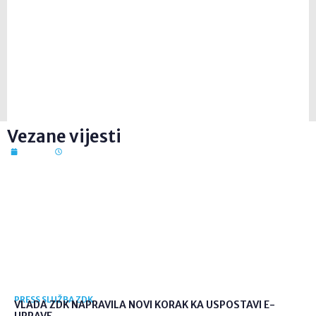
Vezane vijesti
7. kol. 2026
12:41
PRESS SLUŽBA ZDK
VLADA ZDK NAPRAVILA NOVI KORAK KA USPOSTAVI E-