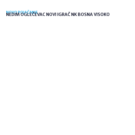
NOVO POJAČANJE
NEDIM OGLEČEVAC NOVI IGRAČ NK BOSNA VISOKO