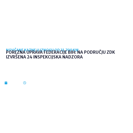
NOVČANE KAZNE U IZNOSU OD 31.700 KM
POREZNA UPRAVA FEDERACIJE BIH: NA PODRUČJU ZDK
IZVRŠENA 24 INSPEKCIJSKA NADZORA
7. kol. 2026
09:56