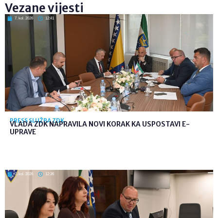
Vezane vijesti
7. kol. 2026
12:41
PRESS SLUŽBA ZDK
VLADA ZDK NAPRAVILA NOVI KORAK KA USPOSTAVI E-
UPRAVE
7. kol. 2026
12:36