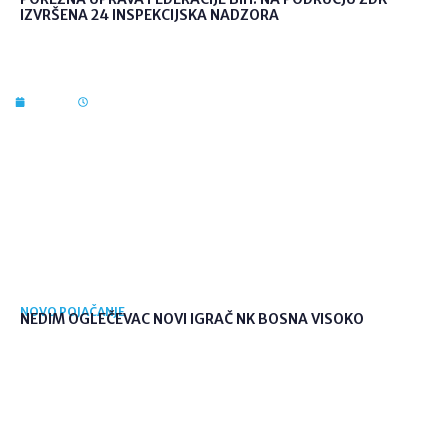
IZVRŠENA 24 INSPEKCIJSKA NADZORA
7. kol. 2026
09:56
NOVO POJAČANJE
NEDIM OGLEČEVAC NOVI IGRAČ NK BOSNA VISOKO