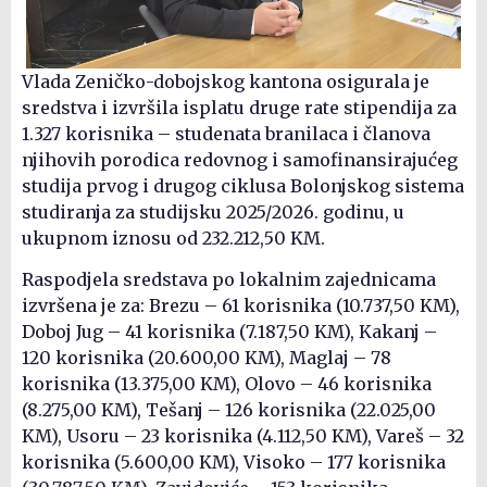
Vlada Zeničko-dobojskog kantona osigurala je
sredstva i izvršila isplatu druge rate stipendija za
1.327 korisnika – studenata branilaca i članova
njihovih porodica redovnog i samofinansirajućeg
studija prvog i drugog ciklusa Bolonjskog sistema
studiranja za studijsku 2025/2026. godinu, u
ukupnom iznosu od 232.212,50 KM.
Raspodjela sredstava po lokalnim zajednicama
izvršena je za: Brezu – 61 korisnika (10.737,50 KM),
Doboj Jug – 41 korisnika (7.187,50 KM), Kakanj –
120 korisnika (20.600,00 KM), Maglaj – 78
korisnika (13.375,00 KM), Olovo – 46 korisnika
(8.275,00 KM), Tešanj – 126 korisnika (22.025,00
KM), Usoru – 23 korisnika (4.112,50 KM), Vareš – 32
korisnika (5.600,00 KM), Visoko – 177 korisnika