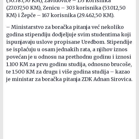
(30.787,50 KM), Zavidoviće – 153 korisnika
(27.037,50 KM), Zenicu – 303 korisnika (53.012,50
KM) i Žepče – 167 korisnika (29.462,50 KM).
– Ministarstvo za boračka pitanja već nekoliko
godina stipendiju dodjeljuje svim studentima koji
ispunjavaju uslove propisane Uredbom. Stipendije
se isplaćuju u osam jednakih rata, a njihov iznos
povećan je u odnosu na prethodnu godinu i iznosi
1.100 KM za prvu godinu studija, odnosno brucoše,
te 1.500 KM za drugu i više godina studija – kazao
je ministar za boračka pitanja ZDK Adnan Sirovica.