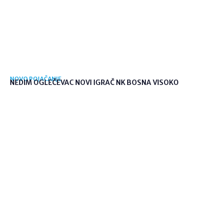
NOVO POJAČANJE
NEDIM OGLEČEVAC NOVI IGRAČ NK BOSNA VISOKO