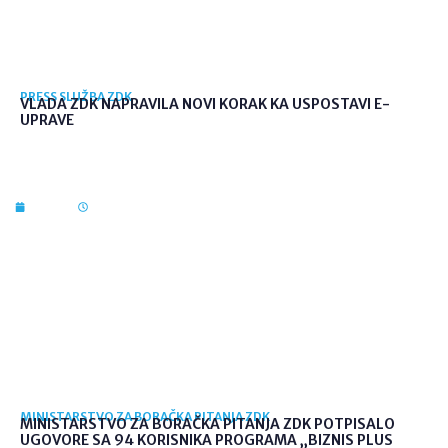
PRESS SLUŽBA ZDK
VLADA ZDK NAPRAVILA NOVI KORAK KA USPOSTAVI E-
UPRAVE
7. kol. 2026
12:36
MINISTARSTVO ZA BORAČKA PITANJA ZDK
MINISTARSTVO ZA BORAČKA PITANJA ZDK POTPISALO
UGOVORE SA 94 KORISNIKA PROGRAMA „BIZNIS PLUS