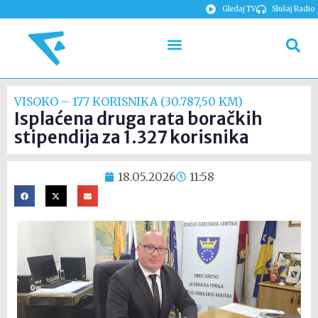
Gledaj TV
Slušaj Radio
VISOKO – 177 KORISNIKA (30.787,50 KM)
Isplaćena druga rata boračkih
stipendija za 1.327 korisnika
18.05.2026
11:58