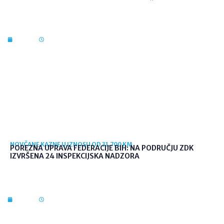
7. kol. 2026
10:03
NOVČANE KAZNE U IZNOSU OD 31.700 KM
POREZNA UPRAVA FEDERACIJE BIH: NA PODRUČJU ZDK
IZVRŠENA 24 INSPEKCIJSKA NADZORA
7. kol. 2026
09:56