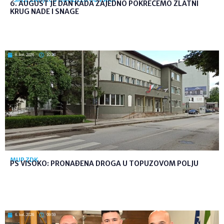
6. AUGUST JE DAN KADA ZAJEDNO POKREĆEMO ZLATNI
KRUG NADE I SNAGE
6. kol. 2026
10:24
MUP ZDK
PS VISOKO: PRONAĐENA DROGA U TOPUZOVOM POLJU
6. kol. 2026
09:59