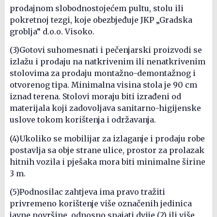
prodajnom slobodnostojećem pultu, stolu ili
pokretnoj tezgi, koje obezbjeđuje JKP „Gradska
groblja“ d.o.o. Visoko.
(3)Gotovi suhomesnati i pečenjarski proizvodi se
izlažu i prodaju na natkrivenim ili nenatkrivenim
stolovima za prodaju montažno-demontažnog i
otvorenog tipa. Minimalna visina stola je 90 cm
iznad terena. Stolovi moraju biti izrađeni od
materijala koji zadovoljava sanitarno-higijenske
uslove tokom korištenja i održavanja.
(4)Ukoliko se mobilijar za izlaganje i prodaju robe
postavlja sa obje strane ulice, prostor za prolazak
hitnih vozila i pješaka mora biti minimalne širine
3 m.
(5)Podnosilac zahtjeva ima pravo tražiti
privremeno korištenje više označenih jedinica
javne površine, odnosno spajati dvije (2) ili više