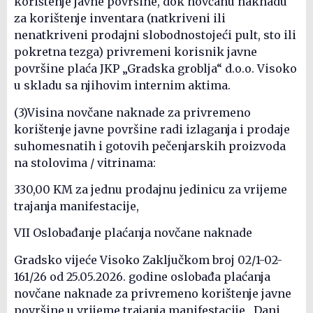
korištenje javne površine, dok novčanu naknadu
za korištenje inventara (natkriveni ili
nenatkriveni prodajni slobodnostojeći pult, sto ili
pokretna tezga) privremeni korisnik javne
površine plaća JKP „Gradska groblja“ d.o.o. Visoko
u skladu sa njihovim internim aktima.
(3)Visina novčane naknade za privremeno
korištenje javne površine radi izlaganja i prodaje
suhomesnatih i gotovih pečenjarskih proizvoda
na stolovima / vitrinama:
330,00 KM za jednu prodajnu jedinicu za vrijeme
trajanja manifestacije,
VII Oslobađanje plaćanja novčane naknade
Gradsko vijeće Visoko Zaključkom broj 02/1-02-
161/26 od 25.05.2026. godine oslobađa plaćanja
novčane naknade za privremeno korištenje javne
površine u vrijeme trajanja manifestacije „Dani