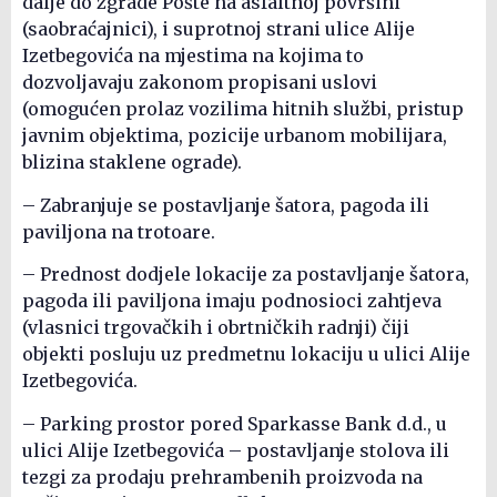
dalje do zgrade Pošte na asfaltnoj površini
(saobraćajnici), i suprotnoj strani ulice Alije
Izetbegovića na mjestima na kojima to
dozvoljavaju zakonom propisani uslovi
(omogućen prolaz vozilima hitnih službi, pristup
javnim objektima, pozicije urbanom mobilijara,
blizina staklene ograde).
– Zabranjuje se postavljanje šatora, pagoda ili
paviljona na trotoare.
– Prednost dodjele lokacije za postavljanje šatora,
pagoda ili paviljona imaju podnosioci zahtjeva
(vlasnici trgovačkih i obrtničkih radnji) čiji
objekti posluju uz predmetnu lokaciju u ulici Alije
Izetbegovića.
– Parking prostor pored Sparkasse Bank d.d., u
ulici Alije Izetbegovića – postavljanje stolova ili
tezgi za prodaju prehrambenih proizvoda na