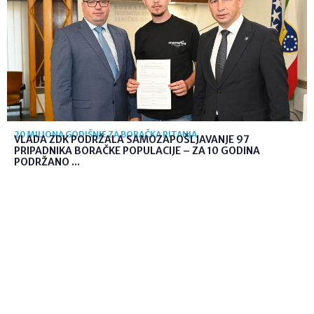
20 MILIONA GODIŠNJE ZA BORAČKA PITANJA
VLADA ZDK PODRŽALA SAMOZAPOŠLJAVANJE 97
PRIPADNIKA BORAČKE POPULACIJE – ZA 10 GODINA
PODRŽANO ...