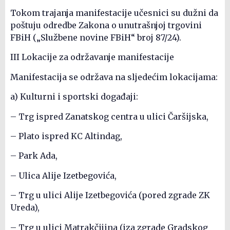
Tokom trajanja manifestacije učesnici su dužni da
poštuju odredbe Zakona o unutrašnjoj trgovini
FBiH („Službene novine FBiH“ broj 87/24).
III Lokacije za održavanje manifestacije
Manifestacija se održava na sljedećim lokacijama:
a) Kulturni i sportski događaji:
– Trg ispred Zanatskog centra u ulici Čaršijska,
– Plato ispred KC Altindag,
– Park Ada,
– Ulica Alije Izetbegovića,
– Trg u ulici Alije Izetbegovića (pored zgrade ZK
Ureda),
– Trg u ulici Matrakčijina (iza zgrade Gradskog