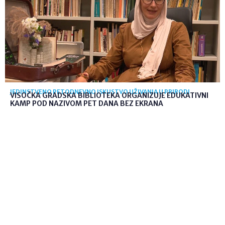
JEDINSTVENO PETODNEVNO ISKUSTVO UŽIVANJA U PRIRODI
VISOČKA GRADSKA BIBLIOTEKA ORGANIZUJE EDUKATIVNI
KAMP POD NAZIVOM PET DANA BEZ EKRANA