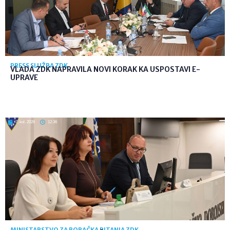
PRESS SLUŽBA ZDK
VLADA ZDK NAPRAVILA NOVI KORAK KA USPOSTAVI E-
UPRAVE
7. kol. 2026
12:36
MINISTARSTVO ZA BORAČKA PITANJA ZDK