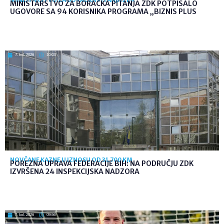
MINISTARSTVO ZA BORAČKA PITANJA ZDK POTPISALO
UGOVORE SA 94 KORISNIKA PROGRAMA „BIZNIS PLUS
7. kol. 2026
10:03
NOVČANE KAZNE U IZNOSU OD 31.700 KM
POREZNA UPRAVA FEDERACIJE BIH: NA PODRUČJU ZDK
IZVRŠENA 24 INSPEKCIJSKA NADZORA
7. kol. 2026
09:56