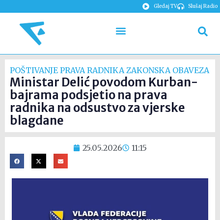
Gledaj TV
Slušaj Radio
POŠTIVANJE PRAVA RADNIKA ZAKONSKA OBAVEZA
Ministar Delić povodom Kurban-
bajrama podsjetio na prava
radnika na odsustvo za vjerske
blagdane
25.05.2026
11:15