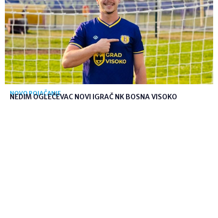
NOVO POJAČANJE
NEDIM OGLEČEVAC NOVI IGRAČ NK BOSNA VISOKO