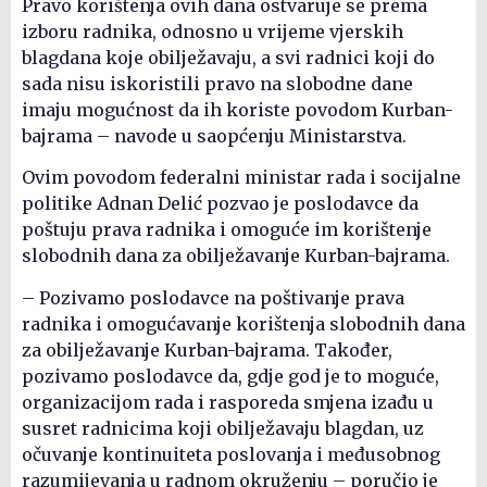
Pravo korištenja ovih dana ostvaruje se prema
izboru radnika, odnosno u vrijeme vjerskih
blagdana koje obilježavaju, a svi radnici koji do
sada nisu iskoristili pravo na slobodne dane
imaju mogućnost da ih koriste povodom Kurban-
bajrama – navode u saopćenju Ministarstva.
Ovim povodom federalni ministar rada i socijalne
politike Adnan Delić pozvao je poslodavce da
poštuju prava radnika i omoguće im korištenje
slobodnih dana za obilježavanje Kurban-bajrama.
– Pozivamo poslodavce na poštivanje prava
radnika i omogućavanje korištenja slobodnih dana
za obilježavanje Kurban-bajrama. Također,
pozivamo poslodavce da, gdje god je to moguće,
organizacijom rada i rasporeda smjena izađu u
susret radnicima koji obilježavaju blagdan, uz
očuvanje kontinuiteta poslovanja i međusobnog
razumijevanja u radnom okruženju – poručio je