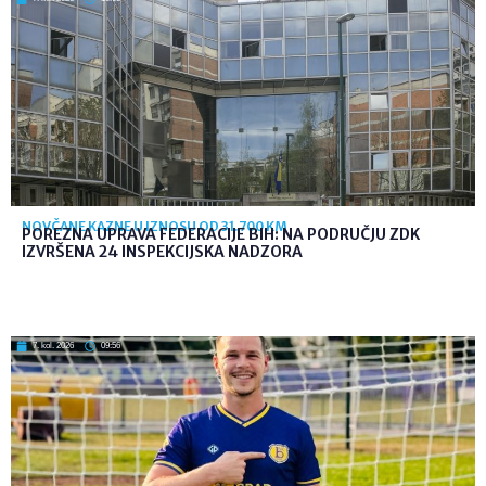
NOVČANE KAZNE U IZNOSU OD 31.700 KM
POREZNA UPRAVA FEDERACIJE BIH: NA PODRUČJU ZDK
IZVRŠENA 24 INSPEKCIJSKA NADZORA
7. kol. 2026
09:56