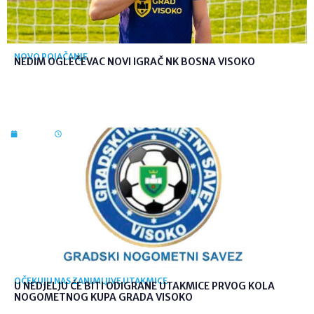
NOVO POJAČANJE
NEDIM OGLEČEVAC NOVI IGRAČ NK BOSNA VISOKO
7. kol. 2026
09:26
OČEKUJU NAS ZANIMLJIVE UTAKMICE
U NEDJELJU ĆE BITI ODIGRANE UTAKMICE PRVOG KOLA
NOGOMETNOG KUPA GRADA VISOKO