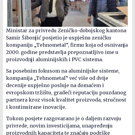
Ministar za privredu Zeničko-dobojskog kantona
Samir Šibonjić posjetio je uspješnu zeničku
kompaniju „Tehnometal“, firmu koja od osnivanja
2000. godine predstavlja prepoznatljivo ime u
proizvodnji aluminijskih i PVC sistema.
Sa posebnim fokusom na aluminijske sisteme,
kompanija „Tehnometal“ već više od dvije
decenije uspješno posluje na domaćem i
evropskom tržištu, gradeći reputaciju pouzdanog
partnera kroz visok kvalitet proizvoda, stručnost
i kontinuirane inovacije.
Tokom posjete razgovarano je o daljem razvoju
privrede, novim investicijama, unapređenju
proizvodnih kapaciteta te značaju podrške