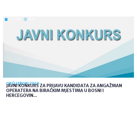
7. kol. 2026
08:35
OPĆI IZBORI 2026
JAVNI KONKURS ZA PRIJAVU KANDIDATA ZA ANGAŽMAN
OPERATERA NA BIRAČKIM MJESTIMA U BOSNI I
HERCEGOVIN...