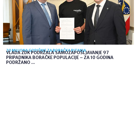
20 MILIONA GODIŠNJE ZA BORAČKA PITANJA
VLADA ZDK PODRŽALA SAMOZAPOŠLJAVANJE 97
PRIPADNIKA BORAČKE POPULACIJE – ZA 10 GODINA
PODRŽANO ...