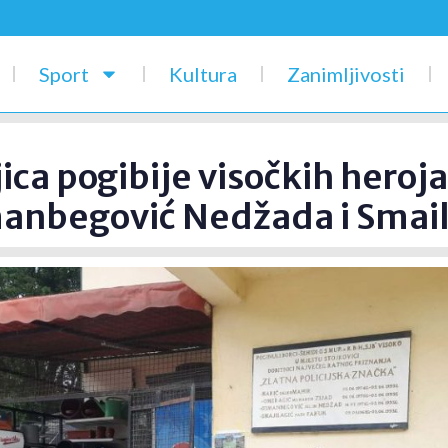
Sport
Kultura
Zanimljivosti
ica pogibije visočkih heroja
anbegović Nedžada i Smail