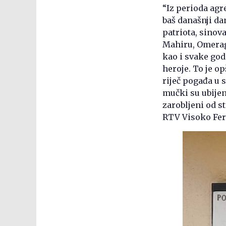
“Iz perioda agr
baš današnji da
patriota, sinov
Mahiru, Omerag
kao i svake godi
heroje. To je o
riječ pogađa u s
mučki su ubijen
zarobljeni od s
RTV Visoko Fer