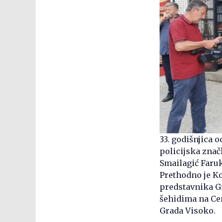
33. godišnjica 
policijska zna
Smailagić Faruk
Prethodno je K
predstavnika Gr
šehidima na Ce
Grada Visoko.