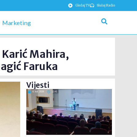
Gledaj TV
Slušaj Radio
Marketing
 Karić Mahira,
agić Faruka
Vijesti
6. kol. 2026
12:41