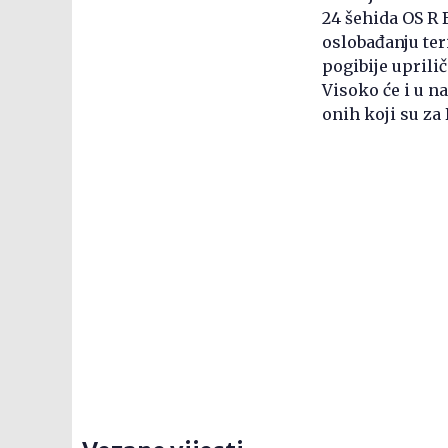
24 šehida OS R 
oslobađanju ter
pogibije uprili
Visoko će i u n
onih koji su za 