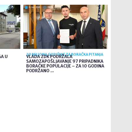
6. kol. 2026
09:59
20 MILIONA GODIŠNJE ZA BORAČKA PITANJA
GA U
VLADA ZDK PODRŽALA
SAMOZAPOŠLJAVANJE 97 PRIPADNIKA
BORAČKE POPULACIJE – ZA 10 GODINA
PODRŽANO ...