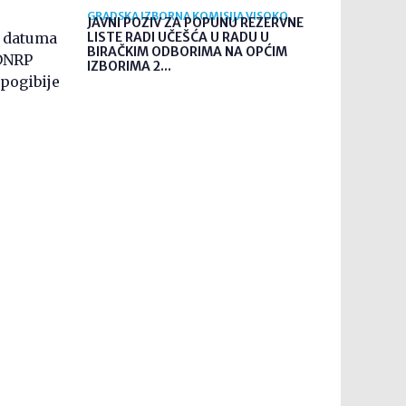
GRADSKA IZBORNA KOMISIJA VISOKO
JAVNI POZIV ZA POPUNU REZERVNE
a datuma
LISTE RADI UČEŠĆA U RADU U
BIRAČKIM ODBORIMA NA OPĆIM
UDNRP
IZBORIMA 2...
 pogibije