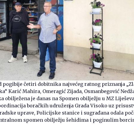
od pogibije četiri dobitnika najvećeg ratnog priznanja „Z
čka“ Karić Mahira, Omeragić Zijada, Osmanbegović Nedža
a obilježena je danas na Spomen obilježju u MZ Liješeva
oordinacija boračkih udruženja Grada Visoko uz prisust
adske uprave, Policijske stanice i sugrađana odala poč
ntralnom spomen obilježju šehidima i poginulim borc