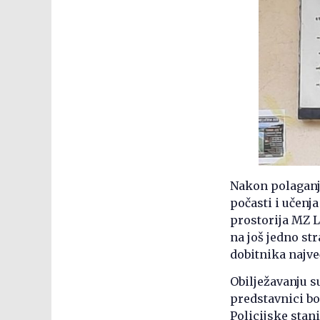
Nakon polaganj
počasti i učenj
prostorija MZ Li
na još jedno st
dobitnika najve
Obilježavanju s
predstavnici bo
Policijske stani