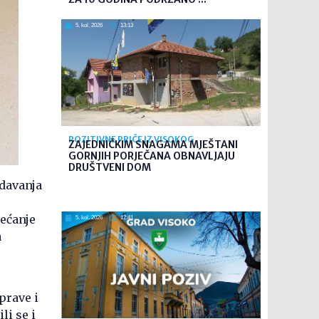
5. kol. 2026
13:13
POZITIVNE PRIČE IZ VISOKOG
ZAJEDNIČKIM SNAGAMA MJEŠTANI
GORNJIH PORJEČANA OBNAVLJAJU
DRUŠTVENI DOM
davanja
jećanje
5. kol. 2026
12:41
a
prave i
li se i