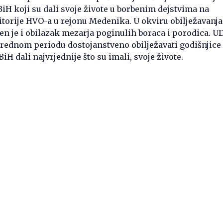
BiH koji su dali svoje živote u borbenim dejstvima na
itorije HVO-a u rejonu Medenika. U okviru obilježavanj
čen je i obilazak mezarja poginulih boraca i porodica. 
arednom periodu dostojanstveno obilježavati godišnjice
BiH dali najvrjednije što su imali, svoje živote.