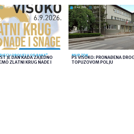
10:33
6. kol. 2026
10:24
 DJECU OBOLJELU OD RAKA”
MUP ZDK
ST JE DAN KADA ZAJEDNO
PS VISOKO: PRONAĐENA DRO
MO ZLATNI KRUG NADE I
TOPUZOVOM POLJU