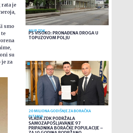
rata je
heroja,
Mi smo
MUP ZDK
 te
PS VISOKO: PRONAĐENA DROGA U
TOPUZOVOM POLJU
ovorena
aime,
oni su
 je za
6. kol. 2026
09:59
20 MILIONA GODIŠNJE ZA BORAČKA
PITANJA
VLADA ZDK PODRŽALA
SAMOZAPOŠLJAVANJE 97
PRIPADNIKA BORAČKE POPULACIJE –
ZA 10 GODINA PODRŽANO ...