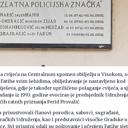
a cvijeća na Centralnom spomen obilježju u Visokom, o
a Fatihe svim šehidima, obilježavanje je nastavljeno kod
ješeva, gdje je također upriličeno polaganje cvijeća, a s
radanje iz 1993. godine evocirao je predsjednik Udruženj
ćih ratnih priznanja Ferid Provalić.
u prisustvovali članovi porodica, saborci, sugrađani,
račkih Udruženja, kao i predstavnici visočke Gradske u
ce. Svi prisutni odali su poštovanje i učenjem Fatihe sjeti