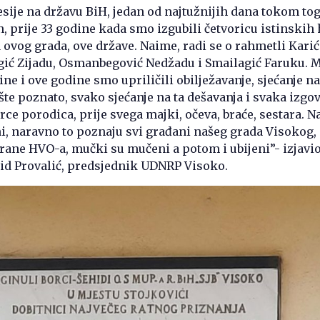
esije na državu BiH, jedan od najtužnijih dana tokom tog 
n, prije 33 godine kada smo izgubili četvoricu istinskih 
a ovog grada, ove države. Naime, radi se o rahmetli Karić
ić Zijadu, Osmanbegović Nedžadu i Smailagić Faruku. 
ne i ove godine smo upriličili obilježavanje, sjećanje na
pšte poznato, svako sjećanje na ta dešavanja i svaka izg
rce porodica, prije svega majki, očeva, braće, sestara. N
i, naravno to poznaju svi građani našeg grada Visokog, 
trane HVO-a, mučki su mučeni a potom i ubijeni”- izjavio
id Provalić, predsjednik UDNRP Visoko.