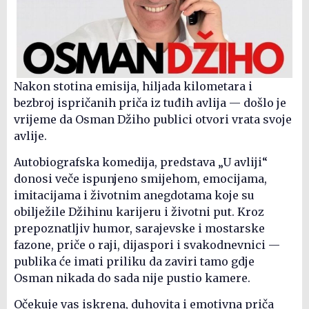
Nakon stotina emisija, hiljada kilometara i
bezbroj ispričanih priča iz tuđih avlija — došlo je
vrijeme da Osman Džiho publici otvori vrata svoje
avlije.
Autobiografska komedija, predstava „U avliji“
donosi veče ispunjeno smijehom, emocijama,
imitacijama i životnim anegdotama koje su
obilježile Džihinu karijeru i životni put. Kroz
prepoznatljiv humor, sarajevske i mostarske
fazone, priče o raji, dijaspori i svakodnevnici —
publika će imati priliku da zaviri tamo gdje
Osman nikada do sada nije pustio kamere.
Očekuje vas iskrena, duhovita i emotivna priča