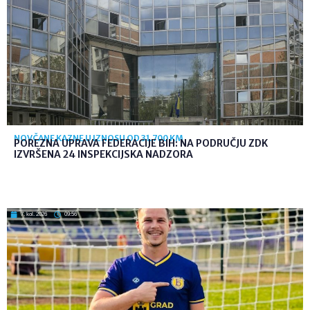
NOVČANE KAZNE U IZNOSU OD 31.700 KM
POREZNA UPRAVA FEDERACIJE BIH: NA PODRUČJU ZDK
IZVRŠENA 24 INSPEKCIJSKA NADZORA
7. kol. 2026
09:56