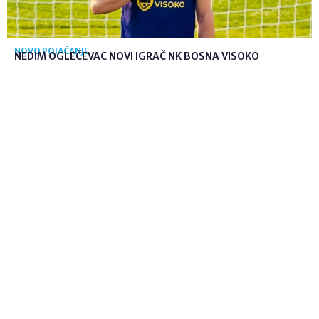
NOVO POJAČANJE
NEDIM OGLEČEVAC NOVI IGRAČ NK BOSNA VISOKO