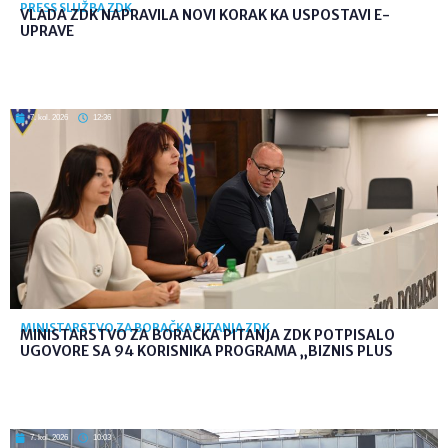
PRESS SLUŽBA ZDK
VLADA ZDK NAPRAVILA NOVI KORAK KA USPOSTAVI E-
UPRAVE
7. kol. 2026
12:36
MINISTARSTVO ZA BORAČKA PITANJA ZDK
MINISTARSTVO ZA BORAČKA PITANJA ZDK POTPISALO
UGOVORE SA 94 KORISNIKA PROGRAMA „BIZNIS PLUS
7. kol. 2026
10:03