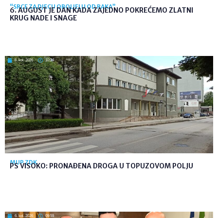
“SRCE ZA DJECU OBOLJELU OD RAKA”
6. AUGUST JE DAN KADA ZAJEDNO POKREĆEMO ZLATNI
KRUG NADE I SNAGE
6. kol. 2026
10:24
MUP ZDK
PS VISOKO: PRONAĐENA DROGA U TOPUZOVOM POLJU
6. kol. 2026
09:59