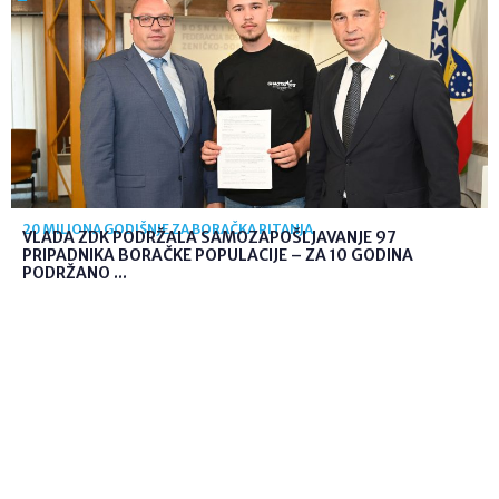
20 MILIONA GODIŠNJE ZA BORAČKA PITANJA
VLADA ZDK PODRŽALA SAMOZAPOŠLJAVANJE 97
PRIPADNIKA BORAČKE POPULACIJE – ZA 10 GODINA
PODRŽANO ...