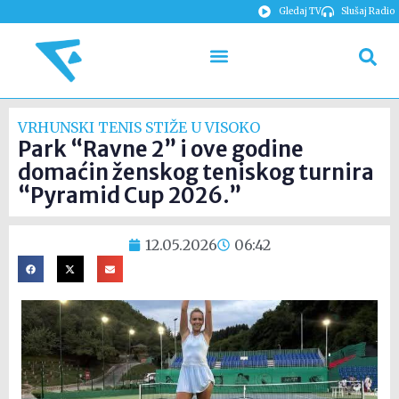
Gledaj TV
Slušaj Radio
VRHUNSKI TENIS STIŽE U VISOKO
Park “Ravne 2” i ove godine
domaćin ženskog teniskog turnira
“Pyramid Cup 2026.”
12.05.2026
06:42