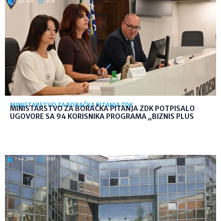
7. kol. 2026
12:36
MINISTARSTVO ZA BORAČKA PITANJA ZDK
MINISTARSTVO ZA BORAČKA PITANJA ZDK POTPISALO
UGOVORE SA 94 KORISNIKA PROGRAMA „BIZNIS PLUS
7. kol. 2026
10:03