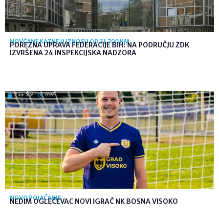
NOVČANE KAZNE U IZNOSU OD 31.700 KM
POREZNA UPRAVA FEDERACIJE BIH: NA PODRUČJU ZDK
IZVRŠENA 24 INSPEKCIJSKA NADZORA
7. kol. 2026
09:56
NOVO POJAČANJE
NEDIM OGLEČEVAC NOVI IGRAČ NK BOSNA VISOKO