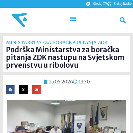
Gledaj TV
Slušaj Radio
MINISTARSTVO ZA BORAČKA PITANJA ZDK
Podrška Ministarstva za boračka
pitanja ZDK nastupu na Svjetskom
prvenstvu u ribolovu
25.05.2026
13:30