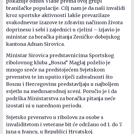
pokazuje odnos Vlade prema ovoj grupi
branilačke populacije. Cilj nam je da naši invalidi
kroz sportske aktivnosti lakše prevazilaze
svakodnevne izazove te zdravim načinom života
doprinesu i sebi i zajednici u cjelini – izjavio je
ministar za boračka pitanja Zeničko-dobojskog
kantona Adnan Sirovica.
Ministar Sirovica predstavnicima Sportskog
ribolovnog kluba „Bosna“ Maglaj poželio je
mnogo sreće na predstojećem Svjetskom
prvenstvu te im uputio riječi zahvalnosti što
Bosnu i Hercegovinu predstavljaju u najboljem
svjetlu na međunarodnoj sceni. Poručio je i da
podrška Ministarstva za boračka pitanja neće
izostati ni u narednom periodu.
Svjetsko prvenstvo u ribolovu za osobe s
invaliditetom i veterane bit će održano od 1. do 7.
juna u Ivancu, u Republici Hrvatskoj.