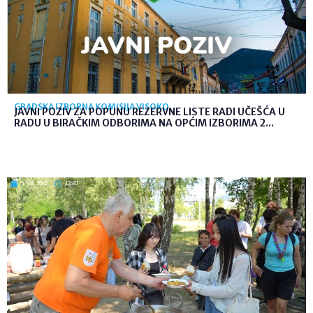
GRADSKA IZBORNA KOMISIJA VISOKO
JAVNI POZIV ZA POPUNU REZERVNE LISTE RADI UČEŠĆA U
RADU U BIRAČKIM ODBORIMA NA OPĆIM IZBORIMA 2...
5. kol. 2026
12:40