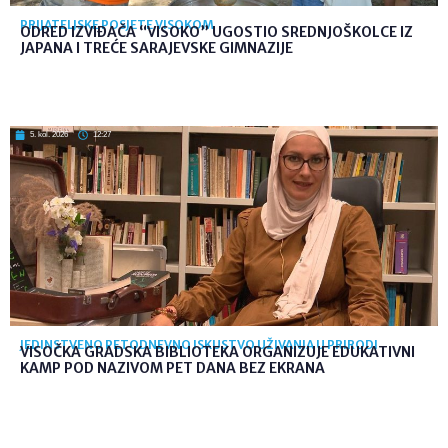
PRIJATELJSKE POSJETE VISOKOM
ODRED IZVIĐAČA “VISOKO” UGOSTIO SREDNJOŠKOLCE IZ
JAPANA I TREĆE SARAJEVSKE GIMNAZIJE
5. kol. 2026
12:27
JEDINSTVENO PETODNEVNO ISKUSTVO UŽIVANJA U PRIRODI
VISOČKA GRADSKA BIBLIOTEKA ORGANIZUJE EDUKATIVNI
KAMP POD NAZIVOM PET DANA BEZ EKRANA