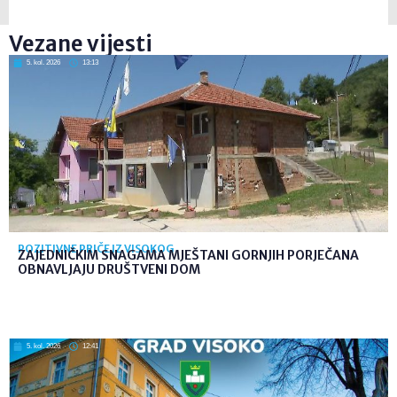
Vezane vijesti
5. kol. 2026
13:13
POZITIVNE PRIČE IZ VISOKOG
ZAJEDNIČKIM SNAGAMA MJEŠTANI GORNJIH PORJEČANA
OBNAVLJAJU DRUŠTVENI DOM
5. kol. 2026
12:41