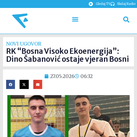
Gledaj TV
Slušaj Radio
NOVI UGOVOR
RK “Bosna Visoko Ekoenergija”:
Dino Šabanović ostaje vjeran Bosni
27.05.2026
06:32