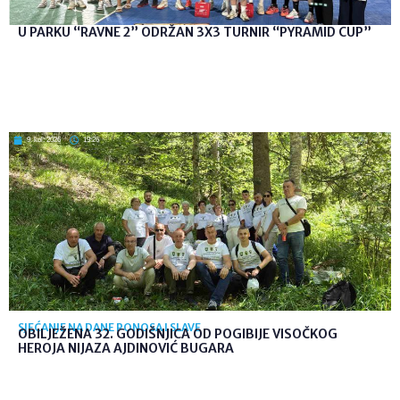
U PARKU “RAVNE 2” ODRŽAN 3X3 TURNIR “PYRAMID CUP”
9. kol. 2026
19:26
SJEĆANJE NA DANE PONOSA I SLAVE
OBILJEŽENA 32. GODIŠNJICA OD POGIBIJE VISOČKOG
HEROJA NIJAZA AJDINOVIĆ BUGARA