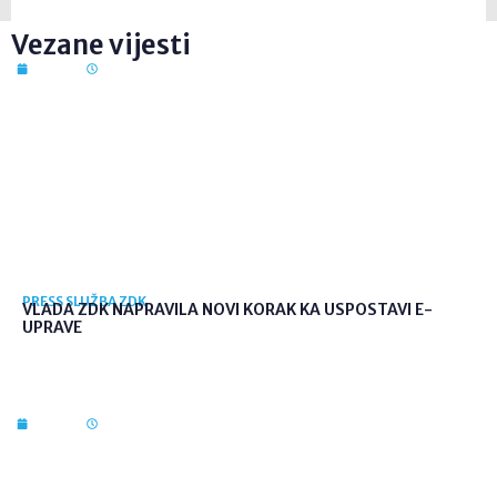
Vezane vijesti
7. kol. 2026
12:41
PRESS SLUŽBA ZDK
VLADA ZDK NAPRAVILA NOVI KORAK KA USPOSTAVI E-
UPRAVE
7. kol. 2026
12:36