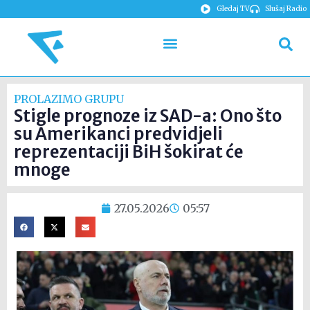
Gledaj TV
Slušaj Radio
PROLAZIMO GRUPU
Stigle prognoze iz SAD-a: Ono što
su Amerikanci predvidjeli
reprezentaciji BiH šokirat će
mnoge
27.05.2026
05:57