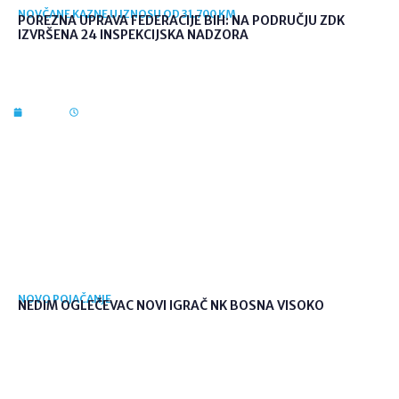
NOVČANE KAZNE U IZNOSU OD 31.700 KM
POREZNA UPRAVA FEDERACIJE BIH: NA PODRUČJU ZDK
IZVRŠENA 24 INSPEKCIJSKA NADZORA
7. kol. 2026
09:56
NOVO POJAČANJE
NEDIM OGLEČEVAC NOVI IGRAČ NK BOSNA VISOKO