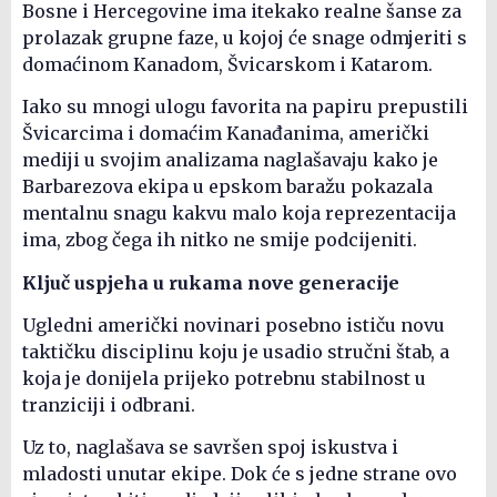
Bosne i Hercegovine ima itekako realne šanse za
prolazak grupne faze, u kojoj će snage odmjeriti s
domaćinom Kanadom, Švicarskom i Katarom.
Iako su mnogi ulogu favorita na papiru prepustili
Švicarcima i domaćim Kanađanima, američki
mediji u svojim analizama naglašavaju kako je
Barbarezova ekipa u epskom baražu pokazala
mentalnu snagu kakvu malo koja reprezentacija
ima, zbog čega ih nitko ne smije podcijeniti.
Ključ uspjeha u rukama nove generacije
Ugledni američki novinari posebno ističu novu
taktičku disciplinu koju je usadio stručni štab, a
koja je donijela prijeko potrebnu stabilnost u
tranziciji i odbrani.
Uz to, naglašava se savršen spoj iskustva i
mladosti unutar ekipe. Dok će s jedne strane ovo