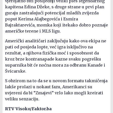
vjerojatno biti posljednji veliki ples legendarnog
kapitena Edina Džeke, s druge strane u prvi plan
guraju zastrašujući potencijal mladih zvijezda
poput Kerima Alajbegovića i Esmira
Bajraktarevića, momka koji itekako dobro poznaje
američke terene i MLS ligu.
Američki analitičari zaključuju kako ova ekipa ne
pati od posjeda lopte, već igra isključivo na
rezultat, a njihova fizička moć i sposobnost da
kroz brze kontranapade kazne svaku pogrešku
suparnika bit će noćna mora za odbranu Kanade i
Švicarske.
S obzirom na to da se u novom formatu takmičenja
lakše prolazi u nokaut fazu, Amerikanci su
uvjereni da bi “Zmajevi” vrlo lako mogli kreirati
veliku senzaciju.
RTV Visoko/Faktor.ba