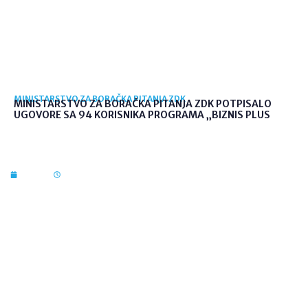
MINISTARSTVO ZA BORAČKA PITANJA ZDK
MINISTARSTVO ZA BORAČKA PITANJA ZDK POTPISALO
UGOVORE SA 94 KORISNIKA PROGRAMA „BIZNIS PLUS
7. kol. 2026
10:03