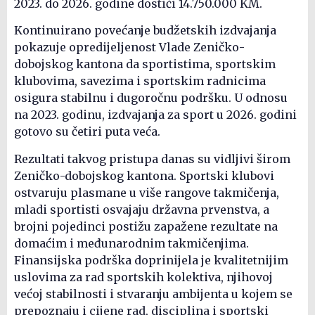
2023. do 2026. godine dostići 14.750.000 KM.
Kontinuirano povećanje budžetskih izdvajanja
pokazuje opredijeljenost Vlade Zeničko-
dobojskog kantona da sportistima, sportskim
klubovima, savezima i sportskim radnicima
osigura stabilnu i dugoročnu podršku. U odnosu
na 2023. godinu, izdvajanja za sport u 2026. godini
gotovo su četiri puta veća.
Rezultati takvog pristupa danas su vidljivi širom
Zeničko-dobojskog kantona. Sportski klubovi
ostvaruju plasmane u više rangove takmičenja,
mladi sportisti osvajaju državna prvenstva, a
brojni pojedinci postižu zapažene rezultate na
domaćim i međunarodnim takmičenjima.
Finansijska podrška doprinijela je kvalitetnijim
uslovima za rad sportskih kolektiva, njihovoj
većoj stabilnosti i stvaranju ambijenta u kojem se
prepoznaju i cijene rad, disciplina i sportski