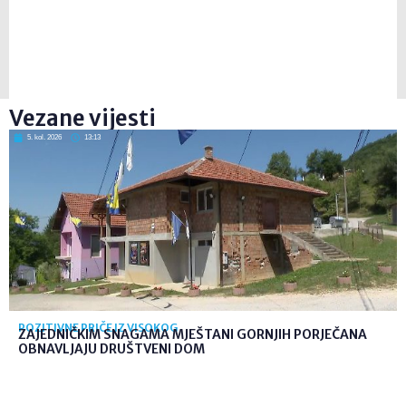
Vezane vijesti
5. kol. 2026
13:13
POZITIVNE PRIČE IZ VISOKOG
ZAJEDNIČKIM SNAGAMA MJEŠTANI GORNJIH PORJEČANA
OBNAVLJAJU DRUŠTVENI DOM