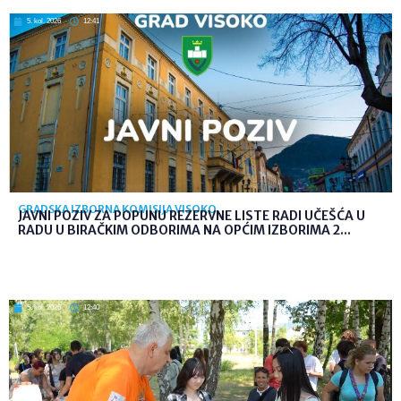
5. kol. 2026
12:41
GRADSKA IZBORNA KOMISIJA VISOKO
JAVNI POZIV ZA POPUNU REZERVNE LISTE RADI UČEŠĆA U
RADU U BIRAČKIM ODBORIMA NA OPĆIM IZBORIMA 2...
5. kol. 2026
12:40