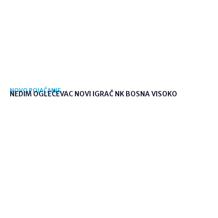
NOVO POJAČANJE
NEDIM OGLEČEVAC NOVI IGRAČ NK BOSNA VISOKO