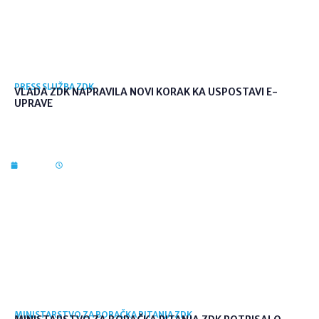
PRESS SLUŽBA ZDK
VLADA ZDK NAPRAVILA NOVI KORAK KA USPOSTAVI E-
UPRAVE
7. kol. 2026
12:36
MINISTARSTVO ZA BORAČKA PITANJA ZDK