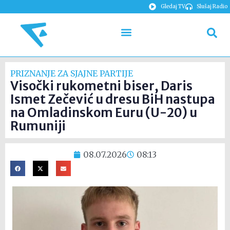
Gledaj TV
Slušaj Radio
PRIZNANJE ZA SJAJNE PARTIJE
Visočki rukometni biser, Daris
Ismet Zečević u dresu BiH nastupa
na Omladinskom Euru (U-20) u
Rumuniji
08.07.2026
08:13