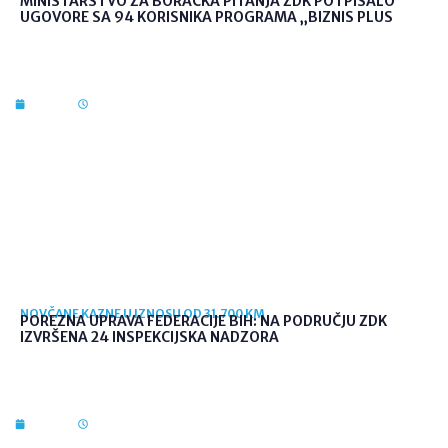
MINISTARSTVO ZA BORAČKA PITANJA ZDK POTPISALO
UGOVORE SA 94 KORISNIKA PROGRAMA „BIZNIS PLUS
7. kol. 2026
10:03
NOVČANE KAZNE U IZNOSU OD 31.700 KM
POREZNA UPRAVA FEDERACIJE BIH: NA PODRUČJU ZDK
IZVRŠENA 24 INSPEKCIJSKA NADZORA
7. kol. 2026
09:56