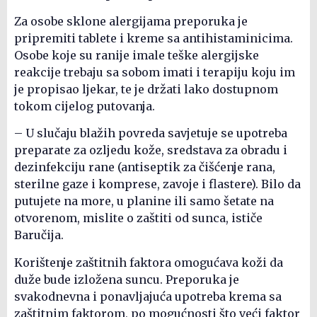
Za osobe sklone alergijama preporuka je
pripremiti tablete i kreme sa antihistaminicima.
Osobe koje su ranije imale teške alergijske
reakcije trebaju sa sobom imati i terapiju koju im
je propisao ljekar, te je držati lako dostupnom
tokom cijelog putovanja.
– U slučaju blažih povreda savjetuje se upotreba
preparate za ozljedu kože, sredstava za obradu i
dezinfekciju rane (antiseptik za čišćenje rana,
sterilne gaze i komprese, zavoje i flastere). Bilo da
putujete na more, u planine ili samo šetate na
otvorenom, mislite o zaštiti od sunca, ističe
Baručija.
Korištenje zaštitnih faktora omogućava koži da
duže bude izložena suncu. Preporuka je
svakodnevna i ponavljajuća upotreba krema sa
zaštitnim faktorom, po mogućnosti što veći faktor