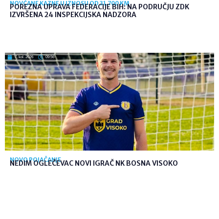
NOVČANE KAZNE U IZNOSU OD 31.700 KM
POREZNA UPRAVA FEDERACIJE BIH: NA PODRUČJU ZDK
IZVRŠENA 24 INSPEKCIJSKA NADZORA
7. kol. 2026
09:56
NOVO POJAČANJE
NEDIM OGLEČEVAC NOVI IGRAČ NK BOSNA VISOKO