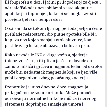
ili ibuprofen u dozi i jačini prilagođenoj za djecu i
odrasle.Također nezaobilazni sastojak putne
apoteke je i toplomjer, kako bi se mogla izvršiti
provjera tjelesne temperature.
Obzirom da se tokom ljetnog perioda javljaju česte
prehlade neizostavni dio putne apoteke bile bi i
kapi za nos koje smanjuju otok sluznice, kao i
pastile za grlo koje ublažavaju bolove u grlu.
Kako navode iz INZ-a, duga vožnja, sjedenje,
intenzivna šetnja ili plivanje često dovode do
zamora mišića i grčeva u nogama. Jedan od uzroka
može biti nedostatak magnezija koji se ljeti više
gubi iz organizma zbog pojačanog znojenja.
Preporuka je unos dnevne doze magnezija
prilagođeno uzrastu korisnika.Može pomoći u
održavanju normalne funkcije mišića i nervnog
sistema te doprinijeti smanjenju umora i