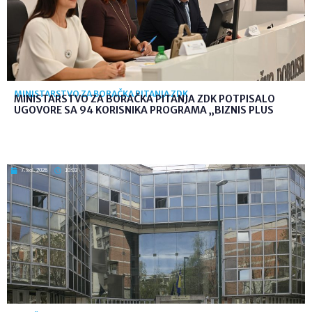
MINISTARSTVO ZA BORAČKA PITANJA ZDK
MINISTARSTVO ZA BORAČKA PITANJA ZDK POTPISALO
UGOVORE SA 94 KORISNIKA PROGRAMA „BIZNIS PLUS
7. kol. 2026
10:03