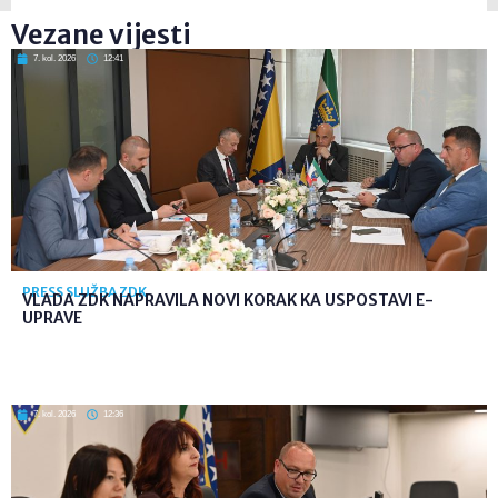
Vezane vijesti
7. kol. 2026
12:41
PRESS SLUŽBA ZDK
VLADA ZDK NAPRAVILA NOVI KORAK KA USPOSTAVI E-
UPRAVE
7. kol. 2026
12:36