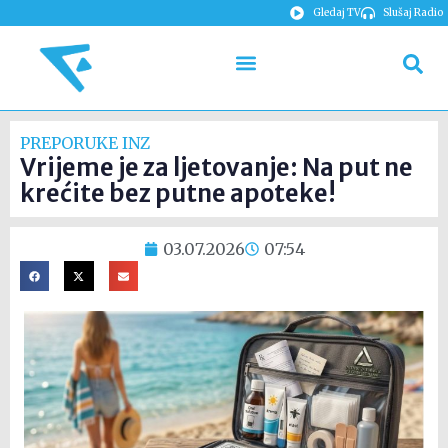
Gledaj TV
Slušaj Radio
PREPORUKE INZ
Vrijeme je za ljetovanje: Na put ne
krećite bez putne apoteke!
03.07.2026
07:54