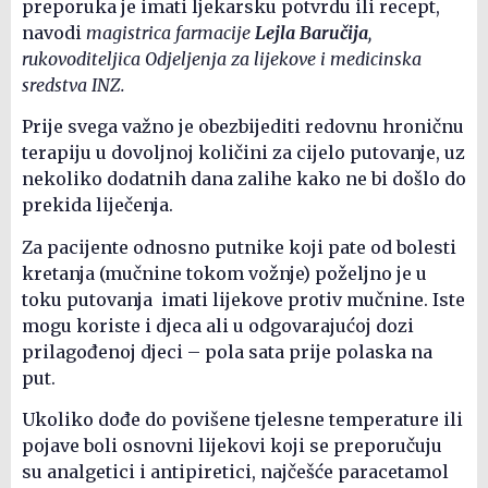
preporuka je imati ljekarsku potvrdu ili recept,
navodi
magistrica farmacije
Lejla Baručija
,
rukovoditeljica Odjeljenja za lijekove i medicinska
sredstva INZ.
Prije svega važno je obezbijediti redovnu hroničnu
terapiju u dovoljnoj količini za cijelo putovanje, uz
nekoliko dodatnih dana zalihe kako ne bi došlo do
prekida liječenja.
Za pacijente odnosno putnike koji pate od bolesti
kretanja (mučnine tokom vožnje) poželjno je u
toku putovanja imati lijekove protiv mučnine. Iste
mogu koriste i djeca ali u odgovarajućoj dozi
prilagođenoj djeci – pola sata prije polaska na
put.
Ukoliko dođe do povišene tjelesne temperature ili
pojave boli osnovni lijekovi koji se preporučuju
su analgetici i antipiretici, najčešće paracetamol