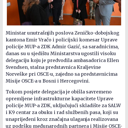
Ministar unutrašnjih poslova Zeničko-dobojskog
kantona Emir Vračo i policijski komesar Uprave
policije MUP-a ZDK Admir Gazić, sa saradnicima,
danas su u sjedištu Ministarstva ugostili visoku
delegaciju koju je predvodila ambasadorica Ellen
Svendsen, stalna predstavnica Kraljevine
Norveške pri OSCE-u, zajedno sa predstavnicima
Misije OSCE-a u Bosni i Hercegovini.
Tokom posjete delegacija je obišla savremeno
opremljene infrastrukturne kapacitete Uprave
policije MUP-a ZDK, uključujući skladište za SALW
i K9 centar za obuku i rad službenih pasa, koji su
unaprijeđeni kroz značajna ulaganja realizovana
uz podršku međunarodnih partnera i Misije OSCE-