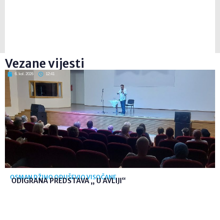
Vezane vijesti
6. kol. 2026
12:41
OSMAN DŽIHO ODUŠEVIO VISOČANE
ODIGRANA PREDSTAVA „ U AVLIJI“