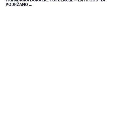
PRIPADNIKA BORAČKE POPULACIJE – ZA 10 GODINA
PODRŽANO ...